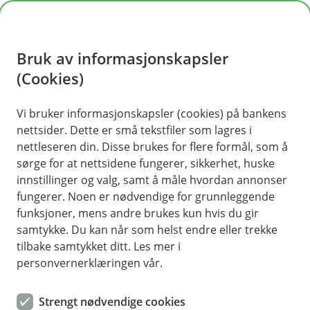
H
o
Bruk av informasjonskapsler
p
p
(Cookies)
i
Vi bruker informasjonskapsler (cookies) på bankens
nettsider. Dette er små tekstfiler som lagres i
n
nettleseren din. Disse brukes for flere formål, som å
n
sørge for at nettsidene fungerer, sikkerhet, huske
h
innstillinger og valg, samt å måle hvordan annonser
o
fungerer. Noen er nødvendige for grunnleggende
funksjoner, mens andre brukes kun hvis du gir
d
samtykke. Du kan når som helst endre eller trekke
e
tilbake samtykket ditt. Les mer i
t
personvernerklæringen vår.
Foreign citizen
Strengt nødvendige cookies