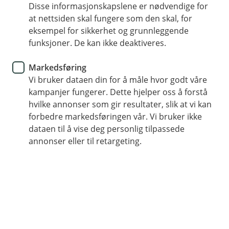
Disse informasjonskapslene er nødvendige for
Are you a foreign citizen and don't have a BankID?
at nettsiden skal fungere som den skal, for
Below you will find the information you need to
eksempel for sikkerhet og grunnleggende
become a customer.
funksjoner. De kan ikke deaktiveres.
Markedsføring
Vi bruker dataen din for å måle hvor godt våre
How to become a customer
kampanjer fungerer. Dette hjelper oss å forstå
hvilke annonser som gir resultater, slik at vi kan
Important information The fee for registering as
forbedre markedsføringen vår. Vi bruker ikke
a personal costumer without BankID is NOK
dataen til å vise deg personlig tilpassede
1.000, which will be charged to your account
annonser eller til retargeting.
once a costumer relationship has been
established. No fee is charged for costumers
under the age of 18. Follow the 4 steps below to
become a customer