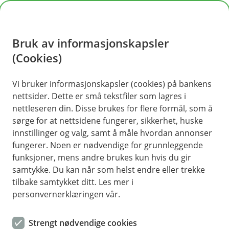
H
o
Bruk av informasjonskapsler
p
p
(Cookies)
i
Vi bruker informasjonskapsler (cookies) på bankens
nettsider. Dette er små tekstfiler som lagres i
n
nettleseren din. Disse brukes for flere formål, som å
n
sørge for at nettsidene fungerer, sikkerhet, huske
h
innstillinger og valg, samt å måle hvordan annonser
o
fungerer. Noen er nødvendige for grunnleggende
funksjoner, mens andre brukes kun hvis du gir
d
samtykke. Du kan når som helst endre eller trekke
e
tilbake samtykket ditt. Les mer i
t
personvernerklæringen vår.
AvtaleGiro og eFaktura
Strengt nødvendige cookies