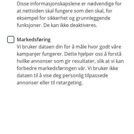
Disse informasjonskapslene er nødvendige for
Med AvtaleGiro er betalingen synlig i
at nettsiden skal fungere som den skal, for
betalingsoversikten 7 dager før forfall
eksempel for sikkerhet og grunnleggende
funksjoner. De kan ikke deaktiveres.
Enkelt endre eller stoppe betalinger
Du slipper å fylle ut kontonummer og KID-nummer
Markedsføring
hver gang du skal betale
Vi bruker dataen din for å måle hvor godt våre
kampanjer fungerer. Dette hjelper oss å forstå
hvilke annonser som gir resultater, slik at vi kan
forbedre markedsføringen vår. Vi bruker ikke
Din hverdagsøkonomi blir enklere med
dataen til å vise deg personlig tilpassede
AvtaleGiro og eFaktura
annonser eller til retargeting.
Regninger og forfall kan fort bli en utfordring i en
hektisk hverdag. Med AvtaleGiro og eFaktura blir
det enklere å betale i tide — helt uten stress.
AvtaleGiro