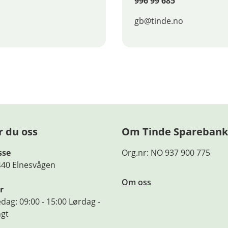
996 99 685
gb@tinde.no
r du oss
Om Tinde Sparebank
sse
Org.nr: NO 937 900 775
440 Elnesvågen
Om oss
r
dag: 09:00 - 15:00 Lørdag -
ngt