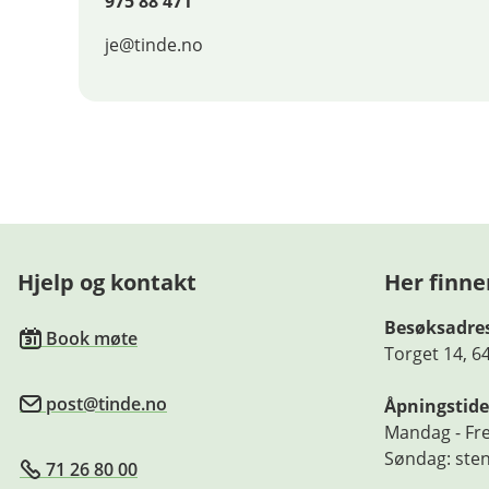
975 88 471
je@tinde.no
Hjelp og kontakt
Her finne
Besøksadre
Book møte
Torget 14, 6
post@tinde.no
Åpningstide
Mandag - Fre
Søndag: ste
71 26 80 00