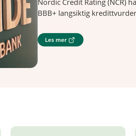
Nordic Credit Rating (NCR) ha
BBB+ langsiktig kredittvurde
(
Les mer
E
k
s
t
e
r
n
l
e
n
k
e
)