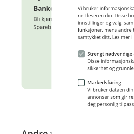
Bankens ledelse
Vi bruker informasjonskap
nettleseren din. Disse br
Bli kjent med ledelsen i Tinde
innstillinger og valg, 
Sparebank
funksjoner, mens andre b
samtykket ditt. Les mer 
Strengt nødvendige 
Disse informasjonska
sikkerhet og grunnle
Bankens ledelse
Markedsføring
Vi bruker dataen din
annonser som gir resu
deg personlig tilpass
Andre viktige sider og d