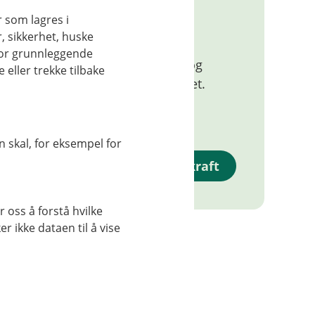
Bærekraft og
r som lagres i
, sikkerhet, huske
samfunnsansvar
for grunnleggende
Slik prioriterer vi bærekraft og
eller trekke tilbake
skaper vekst i lokalsamfunnet.
Du kan også lese vår
redegjørelse etter
åpenhetsloven.
 skal, for eksempel for
Bærekraft
 oss å forstå hvilke
r ikke dataen til å vise