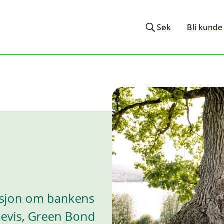
Søk
Bli kunde
asjon om bankens
bevis, Green Bond