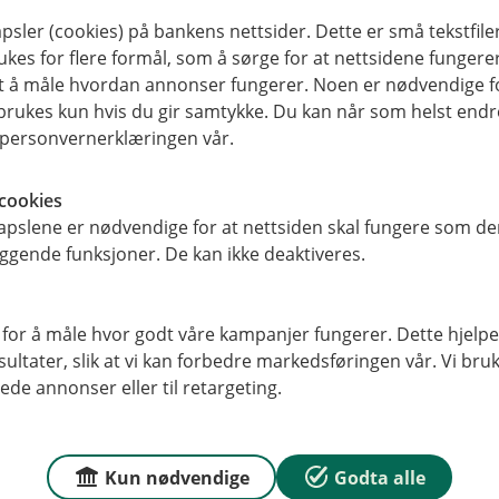
Styret og
sler (cookies) på bankens nettsider. Dette er små tekstfile
ukes for flere formål, som å sørge for at nettsidene fungerer
generalforsamlingen
samt å måle hvordan annonser fungerer. Noen er nødvendige 
rukes kun hvis du gir samtykke. Du kan når som helst endre 
Her kan du se hvem som sitter
i personvernerklæringen vår.
i styret vårt og
generalforsamlingen vår.
cookies
pslene er nødvendige for at nettsiden skal fungere som den
ggende funksjoner. De kan ikke deaktiveres.
Styrende organer
 for å måle hvor godt våre kampanjer fungerer. Dette hjelper
ltater, slik at vi kan forbedre markedsføringen vår. Vi bruke
ede annonser eller til retargeting.
Kun nødvendige
Godta alle
okumenter