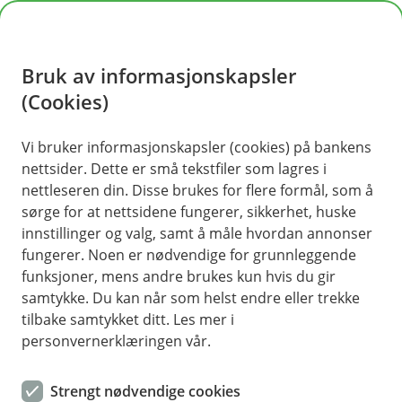
H
o
Bruk av informasjonskapsler
p
p
(Cookies)
i
Vi bruker informasjonskapsler (cookies) på bankens
nettsider. Dette er små tekstfiler som lagres i
n
nettleseren din. Disse brukes for flere formål, som å
n
sørge for at nettsidene fungerer, sikkerhet, huske
h
innstillinger og valg, samt å måle hvordan annonser
o
fungerer. Noen er nødvendige for grunnleggende
funksjoner, mens andre brukes kun hvis du gir
d
samtykke. Du kan når som helst endre eller trekke
e
tilbake samtykket ditt. Les mer i
t
personvernerklæringen vår.
Sparing på konto
Strengt nødvendige cookies