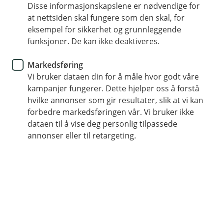
Disse informasjonskapslene er nødvendige for
Høyere rente enn på en brukskonto
at nettsiden skal fungere som den skal, for
eksempel for sikkerhet og grunnleggende
Spar når og hvor mye eller hvor lite du vil
funksjoner. De kan ikke deaktiveres.
En trygg og sikker spareform
Markedsføring
Vi bruker dataen din for å måle hvor godt våre
kampanjer fungerer. Dette hjelper oss å forstå
Økonomisk frihet med sparekonto
hvilke annonser som gir resultater, slik at vi kan
forbedre markedsføringen vår. Vi bruker ikke
dataen til å vise deg personlig tilpassede
Spar trygt med enkel tilgang på pengene
annonser eller til retargeting.
Sparing på konto gir deg trygghet, fleksibilitet og
oversikt. Du har full frihet til å bruke pengene når som
helst, og det er enkelt å administrere sparingen din i
vår mobil- og nettbank.
Slik starter du sparingen