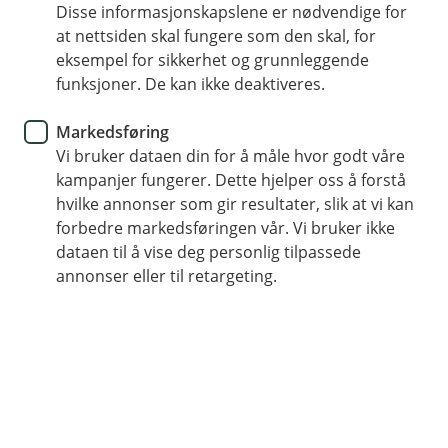
betalingsforbudet for pengespill
Disse informasjonskapslene er nødvendige for
at nettsiden skal fungere som den skal, for
i Norge
eksempel for sikkerhet og grunnleggende
funksjoner. De kan ikke deaktiveres.
I Norge er pengespill strengt regulert, med et
klart skille mellom tillatte og ikke-tillatte spill.
Markedsføring
Den norske staten har innført et forbud mot
Vi bruker dataen din for å måle hvor godt våre
kampanjer fungerer. Dette hjelper oss å forstå
betalingsformidling til utenlandske
hvilke annonser som gir resultater, slik at vi kan
pengespillselskaper som ikke har norsk tillatelse.
forbedre markedsføringen vår. Vi bruker ikke
Dette tiltaket er designet for å sikre ansvarlig
dataen til å vise deg personlig tilpassede
spill, forebygge spilleavhengighet, og hindre
annonser eller til retargeting.
økonomisk kriminalitet. Lær mer om de
gjeldende reglene og dine rettigheter som
forbruker.
Betalingsforbud for utenlandske pengespill
I Norge er det etablert et forbud mot
betalingsformidling knyttet til pengespill som drives