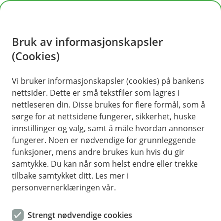
H
o
Bruk av informasjonskapsler
p
p
(Cookies)
i
Vi bruker informasjonskapsler (cookies) på bankens
nettsider. Dette er små tekstfiler som lagres i
n
nettleseren din. Disse brukes for flere formål, som å
n
sørge for at nettsidene fungerer, sikkerhet, huske
h
innstillinger og valg, samt å måle hvordan annonser
o
fungerer. Noen er nødvendige for grunnleggende
funksjoner, mens andre brukes kun hvis du gir
d
samtykke. Du kan når som helst endre eller trekke
e
tilbake samtykket ditt. Les mer i
t
personvernerklæringen vår.
Alt du trenger å vite om
Strengt nødvendige cookies