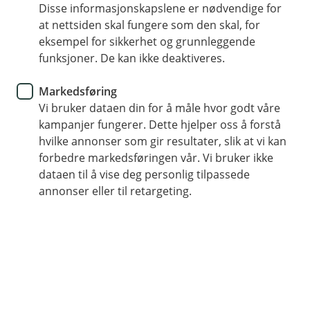
Disse informasjonskapslene er nødvendige for
Med smarte betalingsløsninger får du en smidigere
at nettsiden skal fungere som den skal, for
bankhverdag slik at du kan fokusere mindre på bank
eksempel for sikkerhet og grunnleggende
og økonomi, og mer på de fine hverdagsøyeblikkene.
funksjoner. De kan ikke deaktiveres.
Her finner du tips og råd som kan hjelpe deg til å ta i
bruk banken i det daglige.
Markedsføring
Vi bruker dataen din for å måle hvor godt våre
kampanjer fungerer. Dette hjelper oss å forstå
hvilke annonser som gir resultater, slik at vi kan
Full oversikt i mobil- og nettbanken
forbedre markedsføringen vår. Vi bruker ikke
Les mer og last ned mobilbanken her
dataen til å vise deg personlig tilpassede
annonser eller til retargeting.
Utforsk våre ulike betalingsløsninger
Betale til utlandet