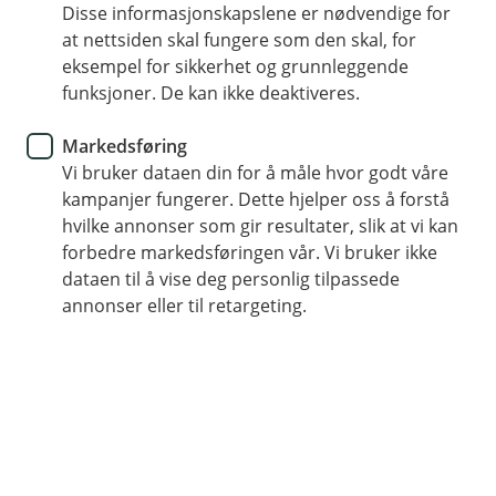
Disse informasjonskapslene er nødvendige for
Konto
at nettsiden skal fungere som den skal, for
eksempel for sikkerhet og grunnleggende
Derfor velger flere oss som sin
funksjoner. De kan ikke deaktiveres.
hovedbank
Markedsføring
Vi bruker dataen din for å måle hvor godt våre
Ønsker du en bank som er enkel å bruke i
kampanjer fungerer. Dette hjelper oss å forstå
hverdagen – og mennesker du kan snakke med
hvilke annonser som gir resultater, slik at vi kan
når du trenger råd? Mange velger oss som
forbedre markedsføringen vår. Vi bruker ikke
hovedbank fordi de får bedre oversikt, gode
dataen til å vise deg personlig tilpassede
digitale løsninger og en bank som er der når det
annonser eller til retargeting.
gjelder. Når inntekten og den daglige økonomien
er samlet hos oss, blir det enklere å bruke
banken i hverdagen.
Hva betyr det å ha oss som hovedbank?
Mange har flere banker i dag. Velger du Tinde
Sparebank som hovedbank og lar inntekten din gå inn