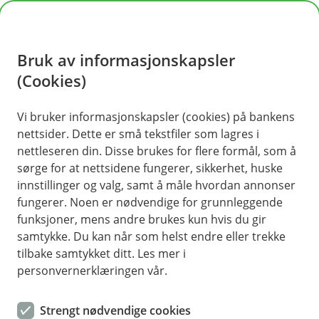
H
o
Bruk av informasjonskapsler
p
p
(Cookies)
i
Vi bruker informasjonskapsler (cookies) på bankens
nettsider. Dette er små tekstfiler som lagres i
n
nettleseren din. Disse brukes for flere formål, som å
n
sørge for at nettsidene fungerer, sikkerhet, huske
h
innstillinger og valg, samt å måle hvordan annonser
o
fungerer. Noen er nødvendige for grunnleggende
funksjoner, mens andre brukes kun hvis du gir
d
samtykke. Du kan når som helst endre eller trekke
e
tilbake samtykket ditt. Les mer i
t
personvernerklæringen vår.
Når økonomien er samlet på ett sted, blir det enklere å holde
oversikt i hverdagen.
Strengt nødvendige cookies