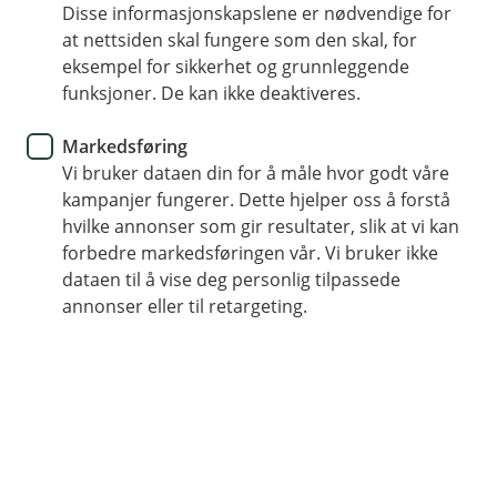
forsikringer i samlivsbrudd?
Disse informasjonskapslene er nødvendige for
at nettsiden skal fungere som den skal, for
Når livet tar en ny retning etter et samlivsbrudd,
eksempel for sikkerhet og grunnleggende
funksjoner. De kan ikke deaktiveres.
kan både følelser og praktiske ting kjennes nok
så overveldende. Men når hverdagen starter å
Markedsføring
falle på plass, er det lurt å se gjennom
Vi bruker dataen din for å måle hvor godt våre
forsikringer.
kampanjer fungerer. Dette hjelper oss å forstå
hvilke annonser som gir resultater, slik at vi kan
forbedre markedsføringen vår. Vi bruker ikke
Når dere går hver for dere er det fort mye som faller
dataen til å vise deg personlig tilpassede
mellom to stoler. Dere har jo delt et liv og har mye
annonser eller til retargeting.
felles eiendeler og ansvar som skal fordeles på nytt.
Det er lurt å gå gjennom alle felles forsikringer. Hva har
dere sammen i dag? Faller en av dere ut av viktige
forsikringer? Burde dere fordele hvem som betaler for
hva annerledes etter samlivsbruddet?
Hvilke forsikringer må du tenke på