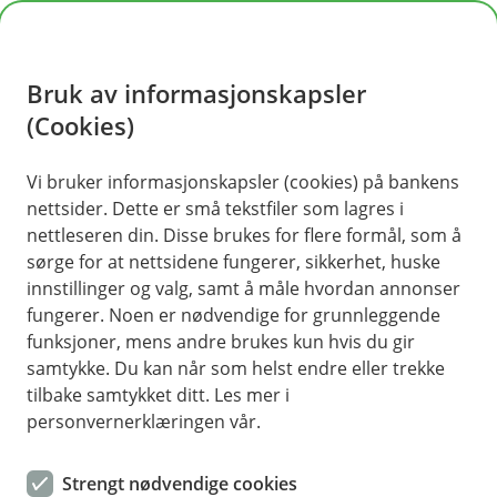
H
o
Bruk av informasjonskapsler
p
p
(Cookies)
i
Vi bruker informasjonskapsler (cookies) på bankens
nettsider. Dette er små tekstfiler som lagres i
n
nettleseren din. Disse brukes for flere formål, som å
n
sørge for at nettsidene fungerer, sikkerhet, huske
h
innstillinger og valg, samt å måle hvordan annonser
o
fungerer. Noen er nødvendige for grunnleggende
funksjoner, mens andre brukes kun hvis du gir
d
samtykke. Du kan når som helst endre eller trekke
e
tilbake samtykket ditt. Les mer i
t
personvernerklæringen vår.
Hva skjer med felles
Strengt nødvendige cookies