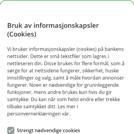
H
o
Bruk av informasjonskapsler
p
p
(Cookies)
i
Vi bruker informasjonskapsler (cookies) på bankens
nettsider. Dette er små tekstfiler som lagres i
n
nettleseren din. Disse brukes for flere formål, som å
n
sørge for at nettsidene fungerer, sikkerhet, huske
h
innstillinger og valg, samt å måle hvordan annonser
o
fungerer. Noen er nødvendige for grunnleggende
funksjoner, mens andre brukes kun hvis du gir
d
samtykke. Du kan når som helst endre eller trekke
e
tilbake samtykket ditt. Les mer i
t
personvernerklæringen vår.
Strengt nødvendige cookies
Mekling med Mekle