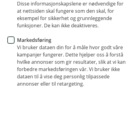
Disse informasjonskapslene er nødvendige for
at nettsiden skal fungere som den skal, for
Alt er digitalt - du slipper å møte opp noe sted
eksempel for sikkerhet og grunnleggende
Gratis og helt uten egenandel
funksjoner. De kan ikke deaktiveres.
8 av 10 saker som går til mekling løses
Markedsføring
Vi bruker dataen din for å måle hvor godt våre
(
Meld sak hos Mekle
kampanjer fungerer. Dette hjelper oss å forstå
hvilke annonser som gir resultater, slik at vi kan
E
forbedre markedsføringen vår. Vi bruker ikke
k
dataen til å vise deg personlig tilpassede
Hvordan fungerer det?
s
annonser eller til retargeting.
t
Å gå til retten kan være både krevende og
e
tidkrevende. Mekling er et alternativ som kan gi
r
en raskere og enklere løsning på konflikter.
n
l
e
Når du havner i konflikt med en motpart, og kravet ditt