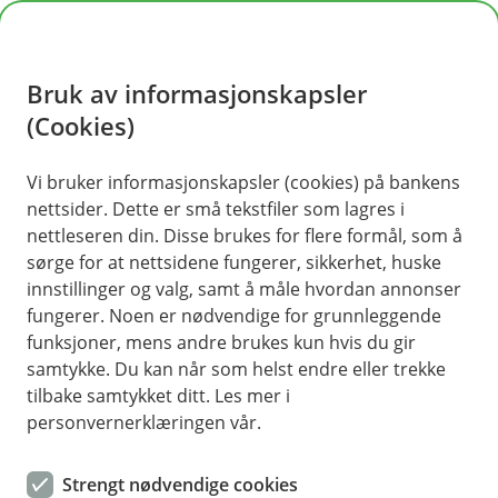
H
o
Bruk av informasjonskapsler
p
p
(Cookies)
i
Vi bruker informasjonskapsler (cookies) på bankens
nettsider. Dette er små tekstfiler som lagres i
n
nettleseren din. Disse brukes for flere formål, som å
n
sørge for at nettsidene fungerer, sikkerhet, huske
h
innstillinger og valg, samt å måle hvordan annonser
o
fungerer. Noen er nødvendige for grunnleggende
funksjoner, mens andre brukes kun hvis du gir
d
samtykke. Du kan når som helst endre eller trekke
e
tilbake samtykket ditt. Les mer i
t
personvernerklæringen vår.
Litt tålmodighet på veien og parkeringsplassen kan spare deg
for unødvendige små og store skader på bilen din.
Strengt nødvendige cookies