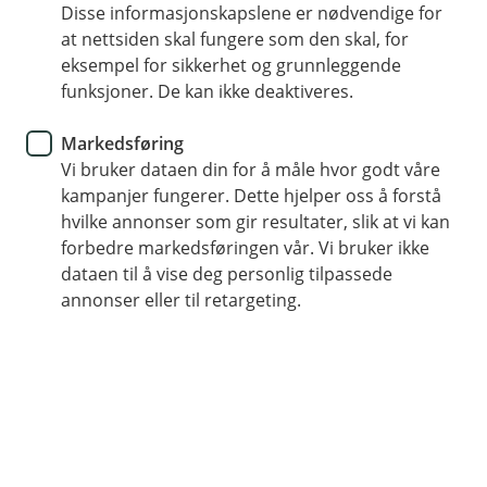
Disse informasjonskapslene er nødvendige for
Bilforsikring
at nettsiden skal fungere som den skal, for
eksempel for sikkerhet og grunnleggende
Slik unngår du å skade bilen din
funksjoner. De kan ikke deaktiveres.
Har du fått riper i lakken eller en bulk i bildøra?
Markedsføring
Her er våre tips til å unngå de unødvendige og
Vi bruker dataen din for å måle hvor godt våre
irriterende småskadene (og mange av de større).
kampanjer fungerer. Dette hjelper oss å forstå
hvilke annonser som gir resultater, slik at vi kan
forbedre markedsføringen vår. Vi bruker ikke
Den irriterende følelsen når du rygger i
dataen til å vise deg personlig tilpassede
parkeringshuset og feilberegner avstanden til stolpen
annonser eller til retargeting.
bak. Et høyt dunk senere ser støtfangeren ut som en
inntørket banan. Kunne det vært unngått?
Med noen enkle tips kan du spare bilen og
lommeboken din for unødvendige skader.