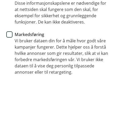
Disse informasjonskapslene er nødvendige for
Klar for (å unngå) årets
at nettsiden skal fungere som den skal, for
bulkebonanza?
eksempel for sikkerhet og grunnleggende
funksjoner. De kan ikke deaktiveres.
For mange er juletiden veldig fin. God mat, fin
Markedsføring
stemning, tid med de vi bryr oss mest om.
Vi bruker dataen din for å måle hvor godt våre
Samtidig har også julestress blitt et eget ord.
kampanjer fungerer. Dette hjelper oss å forstå
Hvert år bulker nordmenn for millioner av kroner
hvilke annonser som gir resultater, slik at vi kan
i ukene frem til jul og det er særlig en dag som
forbedre markedsføringen vår. Vi bruker ikke
skiller seg ut som den store bulkedagen.
dataen til å vise deg personlig tilpassede
annonser eller til retargeting.
År etter år stresser vi rundt for å rekke alt vi skal før
den store kvelden. Det skal handles mat, gaver, den
der tingen som har gått i stykker siden i fjor og vi må
selvfølgelig ikke glemme treet. Og stress pluss glatt
føre fører til sjåfører som ikke kjører så bra som de
kan.