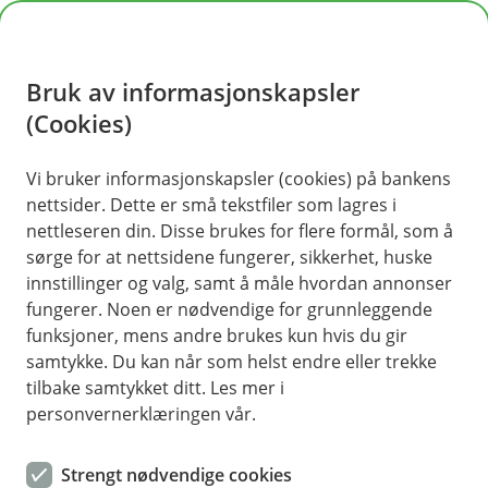
H
o
Bruk av informasjonskapsler
p
p
(Cookies)
i
Vi bruker informasjonskapsler (cookies) på bankens
nettsider. Dette er små tekstfiler som lagres i
n
nettleseren din. Disse brukes for flere formål, som å
n
sørge for at nettsidene fungerer, sikkerhet, huske
h
innstillinger og valg, samt å måle hvordan annonser
o
fungerer. Noen er nødvendige for grunnleggende
funksjoner, mens andre brukes kun hvis du gir
d
samtykke. Du kan når som helst endre eller trekke
e
tilbake samtykket ditt. Les mer i
t
personvernerklæringen vår.
Bilforsikring
Strengt nødvendige cookies