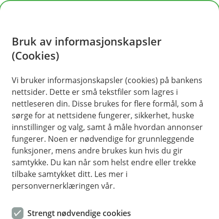
H
o
Bruk av informasjonskapsler
p
p
(Cookies)
i
Vi bruker informasjonskapsler (cookies) på bankens
nettsider. Dette er små tekstfiler som lagres i
n
nettleseren din. Disse brukes for flere formål, som å
n
sørge for at nettsidene fungerer, sikkerhet, huske
h
innstillinger og valg, samt å måle hvordan annonser
o
fungerer. Noen er nødvendige for grunnleggende
funksjoner, mens andre brukes kun hvis du gir
d
samtykke. Du kan når som helst endre eller trekke
e
tilbake samtykket ditt. Les mer i
t
personvernerklæringen vår.
Elg i kjørebanen? Slik er du forberedt om uhellet er ute og du
kjører på et dyr på veien.
Strengt nødvendige cookies