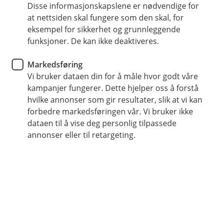
Disse informasjonskapslene er nødvendige for
Bilforsikring
at nettsiden skal fungere som den skal, for
eksempel for sikkerhet og grunnleggende
Hva må du gjøre etter en
funksjoner. De kan ikke deaktiveres.
viltpåkjørsel?
Markedsføring
Vi bruker dataen din for å måle hvor godt våre
Det skjer flest viltpåkjørsler på høsten og
kampanjer fungerer. Dette hjelper oss å forstå
vinteren. Men vet du hvordan du kan unngå det,
hvilke annonser som gir resultater, slik at vi kan
og hva du skal gjøre hvis du har vært uheldig og
forbedre markedsføringen vår. Vi bruker ikke
kjørt på et dyr?
dataen til å vise deg personlig tilpassede
annonser eller til retargeting.
Viltpåkjørsler kan skje hele året, men du bør være
ekstra oppmerksom på dyr på veien hele
vinterhalvåret. Når det blir mørkere er det vanskelige å
oppdage dyr, og når snøen kommer kan dyrene trekke
mot veien.