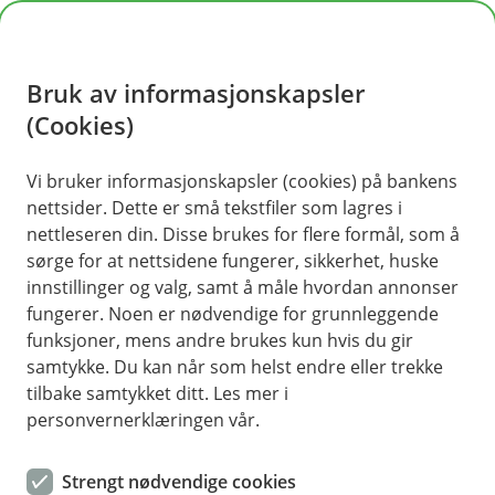
H
o
Bruk av informasjonskapsler
p
p
(Cookies)
i
Vi bruker informasjonskapsler (cookies) på bankens
nettsider. Dette er små tekstfiler som lagres i
n
nettleseren din. Disse brukes for flere formål, som å
n
sørge for at nettsidene fungerer, sikkerhet, huske
h
innstillinger og valg, samt å måle hvordan annonser
o
fungerer. Noen er nødvendige for grunnleggende
funksjoner, mens andre brukes kun hvis du gir
d
samtykke. Du kan når som helst endre eller trekke
e
tilbake samtykket ditt. Les mer i
t
personvernerklæringen vår.
Her får du en guide til hvordan skadeoppgjøret for boligen
din fungerer.
Strengt nødvendige cookies