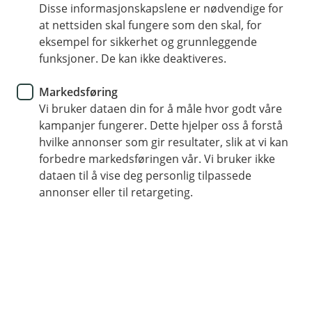
Disse informasjonskapslene er nødvendige for
Husforsikring
at nettsiden skal fungere som den skal, for
eksempel for sikkerhet og grunnleggende
Dette er bakgrunnen for
funksjoner. De kan ikke deaktiveres.
skadeoppgjøret på huset ditt
Markedsføring
Vi bruker dataen din for å måle hvor godt våre
Når uhellet er ute og huset ditt har fått seg en
kampanjer fungerer. Dette hjelper oss å forstå
trøkk, er det greit å vite hvordan pengene blir
hvilke annonser som gir resultater, slik at vi kan
regnet ut og når du kan forvente å få dem.
forbedre markedsføringen vår. Vi bruker ikke
dataen til å vise deg personlig tilpassede
Summen du får tilbake henger sammen med
annonser eller til retargeting.
skadeomfanget, og du må vente til alle undersøkelsene
er ferdige før du ser pengene.
Dette påvirker erstatningssummen
Det er i grunn tre ting som spiller inn på
erstatningssummen: