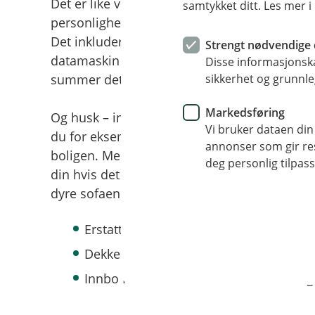
Det er like viktig å forsikre interiøret som s
samtykket ditt. Les mer 
personligheten og hjemmefølelsen ligger. Det
Det inkluderer ikke minst alle de innretninge
Strengt nødvendige 
datamaskin og møbler for å nevne noe. Mange
Disse informasjonska
sikkerhet og grunnle
summer det blir når du legger sammen verdie
Markedsføring
Og husk – innboforsikring er viktig også om d
Vi bruker dataen din
du for eksempel, er det huseieren som har b
annonser som gir resu
boligen. Mens du selv må sørge for å ha en 
deg personlig tilpass
din hvis det for eksempel brenner eller skj
dyre sofaen din.
Erstatter skader på tingene dine forårsa
Dekker tyveri fra uteareal på forsikring
Innbo Pluss inkluderer uhellsforsikring