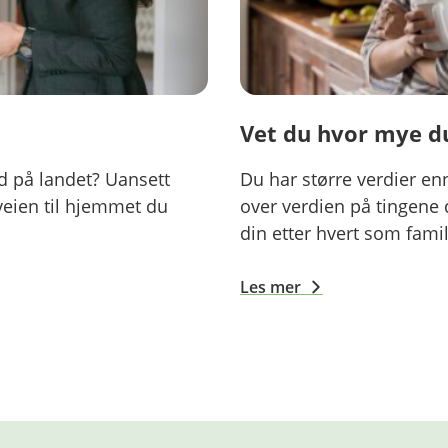
Vet du hvor mye du
rd på landet? Uansett
Du har større verdier enn
veien til hjemmet du
over verdien på tingene
din etter hvert som famil
Les mer