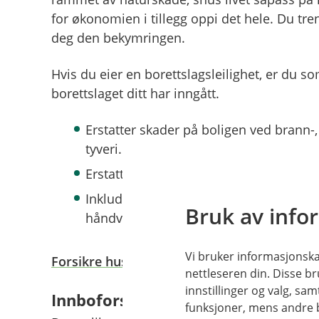
for økonomien i tillegg oppi det hele. Du tre
deg den bekymringen.
Hvis du eier en borettslagsleilighet, er du s
borettslaget ditt har inngått.
Erstatter skader på boligen ved brann-
tyveri.
Erstatter ombygging av boligen hvis du b
Inkluderer fri rettshjelp hvis du for e
Bruk av info
håndverkere.
Vi bruker informasjonskap
Forsikre huset ditt her
nettleseren din. Disse br
innstillinger og valg, 
Innboforsikring – vet du egentlig 
funksjoner, mens andre b