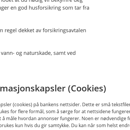
nger en god husforsikring som tar fra
om regel dekket av forsikringsavtalen
, vann- og naturskade, samt ved
lir invalid etter ulykke.
ksempel kommer i konflikt med
rmasjonskapsler (Cookies)
sler (cookies) på bankens nettsider. Dette er små tekstfile
ukes for flere formål, som å sørge for at nettsidene fungerer
samt å måle hvordan annonser fungerer. Noen er nødvendige 
hvor mye du eier?
rukes kun hvis du gir samtykke. Du kan når som helst endre 