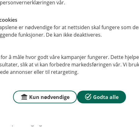
elve bygningen. Det er her
i personvernerklæringen vår.
 som gjør boligen din til et hjem.
ne du bruker i det daglige: klær,
cookies
 blir overrasket over hvor store
pslene er nødvendige for at nettsiden skal fungere som den
ggende funksjoner. De kan ikke deaktiveres.
n på alt du har i skuffer og skap.
u ikke eier stedet der du bor. Leier
 for å måle hvor godt våre kampanjer fungerer. Dette hjelper
oligforsikring som dekker skader på
ltater, slik at vi kan forbedre markedsføringen vår. Vi bruke
innboforsikring som dekker tapene
ede annonser eller til retargeting.
er en vannlekkasje som skader den
Kun nødvendige
Godta alle
ket ved vann, brann eller tyveri.
sstedet.
 ved plutselig og uforutsette skader.