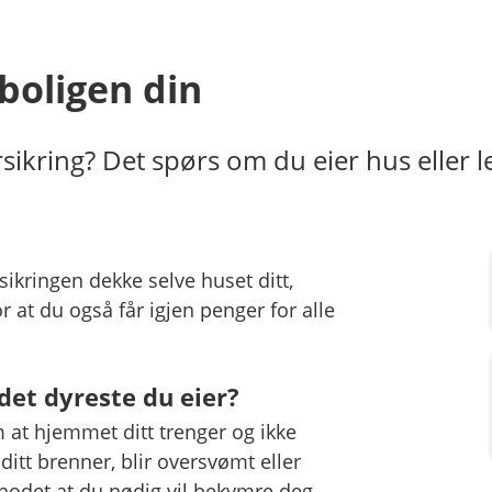
 boligen din
kring? Det spørs om du eier hus eller lei
ikringen dekke selve huset ditt,
 at du også får igjen penger for alle
 det dyreste du eier?
m at hjemmet ditt trenger og ikke
ditt brenner, blir oversvømt eller
hodet at du nødig vil bekymre deg