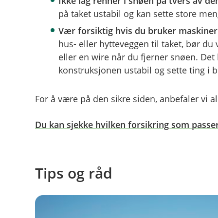
Ikke lag renner i snøen på tvers av den
på taket ustabil og kan sette store me
Vær forsiktig hvis du bruker maskiner
hus- eller hytteveggen til taket, bør d
eller en wire når du fjerner snøen. De
konstruksjonen ustabil og sette ting i 
For å være på den sikre siden, anbefaler vi al
Du kan sjekke hvilken forsikring som passe
Tips og råd