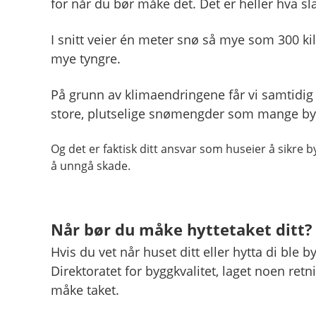
for når du bør måke det. Det er heller hva sl
I snitt veier én meter snø så mye som 300 ki
mye tyngre.
På grunn av klimaendringene får vi samtidi
store, plutselige snømengder som mange byg
Og det er faktisk ditt ansvar som huseier å sikre b
å unngå skade.
Når bør du måke hyttetaket ditt?
Hvis du vet når huset ditt eller hytta di ble
Direktoratet for byggkvalitet, laget noen retn
måke taket.