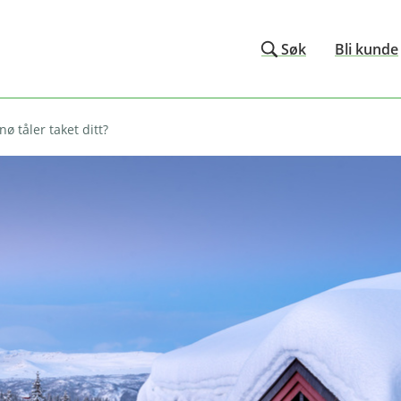
Søk
Bli kunde
ø tåler taket ditt?