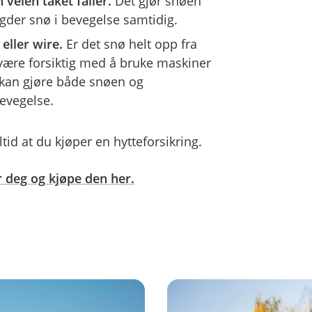
 veien taket faller.
Det gjør snøen
ngder snø i bevegelse samtidig.
 eller wire.
Er det snø helt opp fra
u være forsiktig med å bruke maskiner
t kan gjøre både snøen og
bevegelse.
ltid at du kjøper en hytteforsikring.
r deg og kjøpe den her.