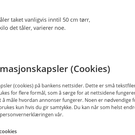
er taket vanligvis inntil 50 cm tørr,
lo det tåler, varierer noe.
e vesentlig mer.
69
rmasjonskapsler (Cookies)
 har en lett takkonstruksjon, tåler
tåler noe mer.
sler (cookies) på bankens nettsider. Dette er små tekstfile
ukes for flere formål, som å sørge for at nettsidene fungerer
9
samt å måle hvordan annonser fungerer. Noen er nødvendige 
rukes kun hvis du gir samtykke. Du kan når som helst endre 
åler det inntil 150 kilo snø per
i personvernerklæringen vår.
cookies