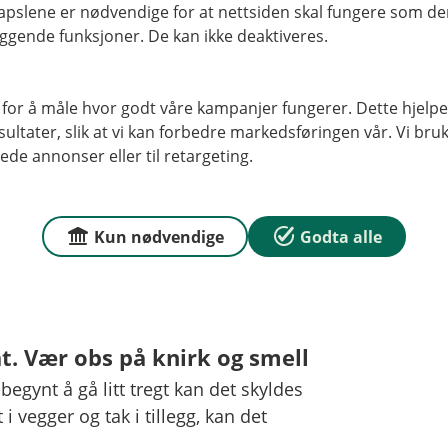
pslene er nødvendige for at nettsiden skal fungere som den
ggende funksjoner. De kan ikke deaktiveres.
mer. Hvor mye kan du se i
rt.
 for å måle hvor godt våre kampanjer fungerer. Dette hjelper
ltater, slik at vi kan forbedre markedsføringen vår. Vi bruke
 betyr det at taket ditt tåler 80 cm
ede annonser eller til retargeting.
 350 kilo per kvadratmeter, takler
 snø.
Kun nødvendige
Godta alle
ke i god tid før grensen er nådd og
gså.
åt. Vær obs på knirk og smell
egynt å gå litt tregt kan det skyldes
 vegger og tak i tillegg, kan det