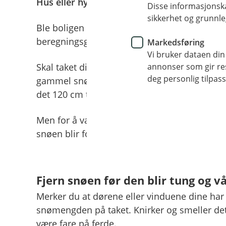
Hus eller hytter oppført etter 1979
Disse informasjonska
sikkerhet og grunnle
Ble boligen din bygget etter 1979, tåler det 
beregningsgrunnlaget fra da huset ble oppfø
Markedsføring
Vi bruker dataen din
annonser som gir resu
Skal taket ditt tåle 250 kilo per kvadratmeter,
deg personlig tilpass
gammel snø eller 60 cm våt snø. Skal det tåle
det 120 cm tørr, gammel snø eller 90 cm våt
Men for å være på den sikre siden, bør du må
snøen blir for tung. Da blir jobben enklere o
Fjern snøen før den blir tung og v
Merker du at dørene eller vinduene dine har b
snømengden på taket. Knirker og smeller det i
være fare på ferde.