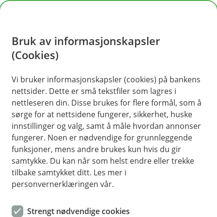
H
o
Bruk av informasjonskapsler
p
p
(Cookies)
i
Vi bruker informasjonskapsler (cookies) på bankens
nettsider. Dette er små tekstfiler som lagres i
n
nettleseren din. Disse brukes for flere formål, som å
n
sørge for at nettsidene fungerer, sikkerhet, huske
h
innstillinger og valg, samt å måle hvordan annonser
o
fungerer. Noen er nødvendige for grunnleggende
funksjoner, mens andre brukes kun hvis du gir
d
samtykke. Du kan når som helst endre eller trekke
e
tilbake samtykket ditt. Les mer i
t
personvernerklæringen vår.
Når flyet ditt blir rammet av streik er det viktig at du ikke
kansellerer flyturen selv
Strengt nødvendige cookies