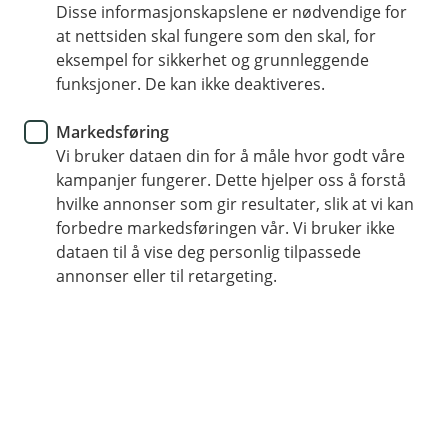
Disse informasjonskapslene er nødvendige for
Reiseforsikring
at nettsiden skal fungere som den skal, for
eksempel for sikkerhet og grunnleggende
Rammet av streiken i SAS?
funksjoner. De kan ikke deaktiveres.
Hvis du har blitt rammet av streiken i SAS er det
Markedsføring
greit å vite hva rettighetene dine er. Vi gir deg
Vi bruker dataen din for å måle hvor godt våre
oversikten her.
kampanjer fungerer. Dette hjelper oss å forstå
hvilke annonser som gir resultater, slik at vi kan
forbedre markedsføringen vår. Vi bruker ikke
Hvis det er streik i flyselskapet ditt kan det føre til at
dataen til å vise deg personlig tilpassede
flyvninger blir innstilt eller forsinket. Forsikringen
annonser eller til retargeting.
dekker ikke om streiken gjør at nettopp din flytur blir
kansellert. Hvis det ser ut som flyet ditt kan bli rammet
er det viktig at du ikke avbestiller reisen selv, men
heller venter på at flyselskapet kansellerer turen.
Ikke avbestill reisen, la flyselskapet
kansellere