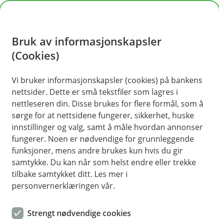
H
o
Bruk av informasjonskapsler
p
p
(Cookies)
i
Vi bruker informasjonskapsler (cookies) på bankens
nettsider. Dette er små tekstfiler som lagres i
n
nettleseren din. Disse brukes for flere formål, som å
n
sørge for at nettsidene fungerer, sikkerhet, huske
h
innstillinger og valg, samt å måle hvordan annonser
o
fungerer. Noen er nødvendige for grunnleggende
funksjoner, mens andre brukes kun hvis du gir
d
samtykke. Du kan når som helst endre eller trekke
e
tilbake samtykket ditt. Les mer i
t
personvernerklæringen vår.
Boliglån
Strengt nødvendige cookies