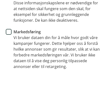
Disse informasjonskapslene er nødvendige for
Hvordan gjøre klar boligen din
at nettsiden skal fungere som den skal, for
for visning?
eksempel for sikkerhet og grunnleggende
funksjoner. De kan ikke deaktiveres.
Når du har kommet til steget for å ha visning på
Markedsføring
din bolig, så har vi satt sammen en sjekkliste for
Vi bruker dataen din for å måle hvor godt våre
deg som kan være smart å gå gjennom.
kampanjer fungerer. Dette hjelper oss å forstå
hvilke annonser som gir resultater, slik at vi kan
Sjekkliste før visning
forbedre markedsføringen vår. Vi bruker ikke
Dette bør du gjøre inne i boligen:
dataen til å vise deg personlig tilpassede
Renhold:
Rengjør, rydd og luft godt i hele
annonser eller til retargeting.
boligen. Det gjelder også garasje og boder.
Fjern småmøbler:
Skap romfølelse ved å fjerne
unødvendige møbler.
Legg bort personlige eiendeler:
Fjern
tannbørster, Shampo flasker, familiebilder og
lignende. Visningsgjestene kjøper sitt fremtidige