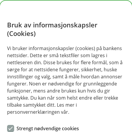
H
o
Bruk av informasjonskapsler
p
p
(Cookies)
i
Vi bruker informasjonskapsler (cookies) på bankens
nettsider. Dette er små tekstfiler som lagres i
n
nettleseren din. Disse brukes for flere formål, som å
n
sørge for at nettsidene fungerer, sikkerhet, huske
h
innstillinger og valg, samt å måle hvordan annonser
o
fungerer. Noen er nødvendige for grunnleggende
funksjoner, mens andre brukes kun hvis du gir
d
samtykke. Du kan når som helst endre eller trekke
e
tilbake samtykket ditt. Les mer i
t
personvernerklæringen vår.
Bli med på åpningsfest!
Strengt nødvendige cookies