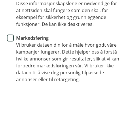
Nyhet
Disse informasjonskapslene er nødvendige for
at nettsiden skal fungere som den skal, for
Velkommen til nyåpning av
eksempel for sikkerhet og grunnleggende
funksjoner. De kan ikke deaktiveres.
Tinde Sparebank i Vestnes i
Strandtun
Markedsføring
Vi bruker dataen din for å måle hvor godt våre
Torsdag 15. januar inviterer vi til en festdag med
kampanjer fungerer. Dette hjelper oss å forstå
aktiviteter for hele familien – både inne i banken
hvilke annonser som gir resultater, slik at vi kan
forbedre markedsføringen vår. Vi bruker ikke
og i gågata utenfor. Vi gleder oss til å feire
dataen til å vise deg personlig tilpassede
sammen med deg!
annonser eller til retargeting.
Program:
Kl. 12.00 – Offisiell åpning i banken
Vi markerer åpningen med snorklipping og hyggelig
samvær.
Ordfører
Randi Bergundhaugen
klipper snora