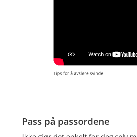
Tips for å avsløre svindel
Pass på passordene
Ikke gjør det enkelt for deg selv m