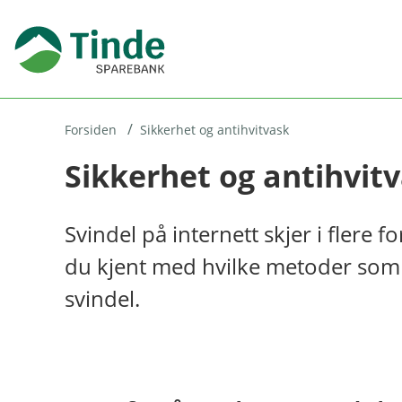
H
o
p
p
i
Forsiden
Sikkerhet og antihvitvask
Sikkerhet og antihvit
n
n
h
Svindel på internett skjer i flere 
o
du kjent med hvilke metoder som e
d
svindel.
e
t