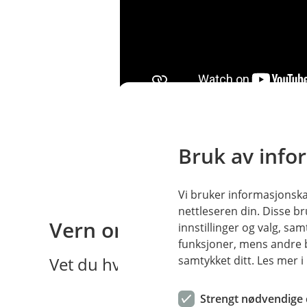
Pass på passordene dine
Bruk av info
Vi bruker informasjonskap
nettleseren din. Disse br
Vern om din BankID
innstillinger og valg, 
funksjoner, mens andre b
samtykket ditt. Les mer 
Vet du hvilke konsekvenser det ha
Strengt nødvendige 