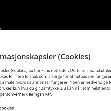
rmasjonskapsler (Cookies)
sler (cookies) på bankens nettsider. Dette er små tekstfile
ukes for flere formål, som å sørge for at nettsidene fungerer
samt å måle hvordan annonser fungerer. Noen er nødvendige 
rukes kun hvis du gir samtykke. Du kan når som helst endre 
i personvernerklæringen vår.
r hvis noen får tak i BankID'en din?
cookies