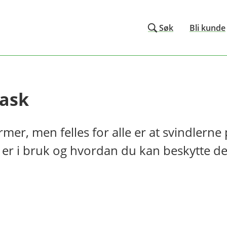
Søk
Bli kunde
vask
former, men felles for alle er at svindlern
r i bruk og hvordan du kan beskytte deg,