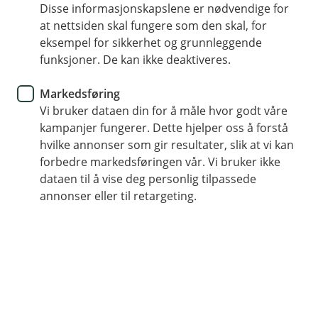
Fondssparing i barnets navn
Disse informasjonskapslene er nødvendige for
at nettsiden skal fungere som den skal, for
eksempel for sikkerhet og grunnleggende
Kun barnets foreldre kan opprette og ha tilgang
funksjoner. De kan ikke deaktiveres.
til barnets egen fondskonto. Barnet kan se
sparingen så snart det er over 18 år og kan logge
Markedsføring
på med BankID.
Vi bruker dataen din for å måle hvor godt våre
kampanjer fungerer. Dette hjelper oss å forstå
Begge foreldre har tilgang frem til barnet fyller
hvilke annonser som gir resultater, slik at vi kan
25 år.
forbedre markedsføringen vår. Vi bruker ikke
dataen til å vise deg personlig tilpassede
Begge foreldre må godkjenne uttak fra barnets
annonser eller til retargeting.
fond i denne perioden.
Inngår ikke i boet ved skilsmisse/død.
Barnet får delvis tilgang når det er 18 år. Barnet
kan da fortsette sparingen selv og følge med på
utviklingen i sine fond.
Uttak av penger vil være sperret for barnet