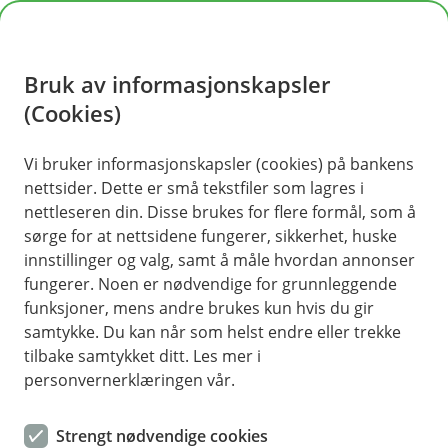
H
o
Bruk av informasjonskapsler
p
p
(Cookies)
i
Vi bruker informasjonskapsler (cookies) på bankens
nettsider. Dette er små tekstfiler som lagres i
n
nettleseren din. Disse brukes for flere formål, som å
n
sørge for at nettsidene fungerer, sikkerhet, huske
h
innstillinger og valg, samt å måle hvordan annonser
o
fungerer. Noen er nødvendige for grunnleggende
funksjoner, mens andre brukes kun hvis du gir
d
samtykke. Du kan når som helst endre eller trekke
e
tilbake samtykket ditt. Les mer i
t
personvernerklæringen vår.
Strengt nødvendige cookies