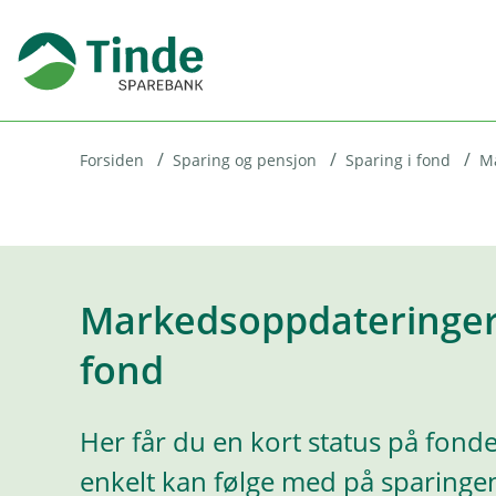
H
o
p
p
i
Forsiden
Sparing og pensjon
Sparing i fond
M
n
n
h
o
Markedsoppdateringer 
d
fond
e
t
Her får du en kort status på fonde
enkelt kan følge med på sparingen.