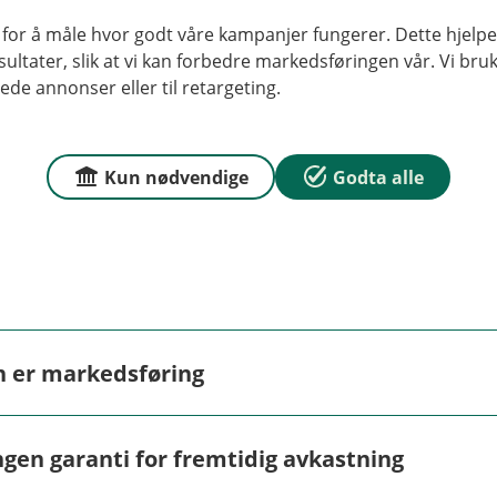
Les mer her
 for å måle hvor godt våre kampanjer fungerer. Dette hjelper
ltater, slik at vi kan forbedre markedsføringen vår. Vi bruke
ede annonser eller til retargeting.
Kun nødvendige
Godta alle
n er markedsføring
markedsføring og må ikke oppfattes som personlig rådgivnin
ngen garanti for fremtidig avkastning
 gi personlig rådgivning. Hvis du ønsker rådgivning fra en a