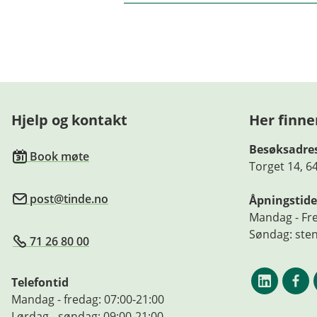
u
n
k
e
k
Historisk avkastning er ingen 
/
L
av markedsutviklingen, forval
u
bli negativ som følge av kurst
k
k
Informasjon om fondenes inves
nøkkelinformasjon som er tilgj
Hjelp og kontakt
Her finne
nøkkelinformasjon og prospek
Besøksadre
Book møte
Oversikt om fondenes kostnad
Torget 14, 6
post@tinde.no
Åpningstide
Mandag - Fre
Søndag: ste
71 26 80 00
Telefontid
Mandag - fredag: 07:00-21:00
Lørdag - søndag: 09:00-21:00