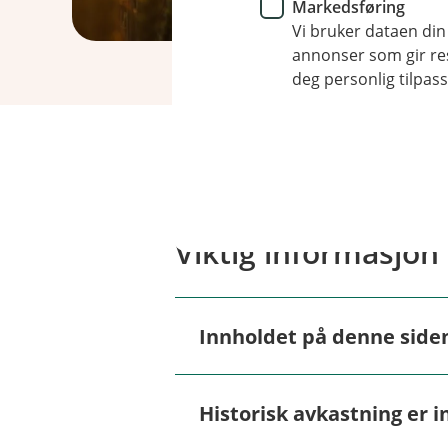
Markedsføring
Vi bruker dataen din
annonser som gir resu
deg personlig tilpass
Viktig informasjon
Innholdet på denne side
Å
p
n
e
Innholdet på disse sidene er 
Historisk avkastning er i
/
Å
autoriserte rådgivere som kan
L
p
kan du
booke møte her.