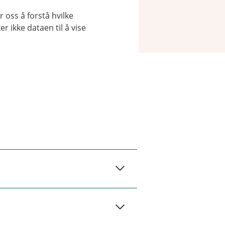
 oss å forstå hvilke
r ikke dataen til å vise
g. Det er kun våre
v rådgiverne våre