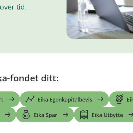
ver tid.
a-fondet ditt:
rt
Eika Egenkapitalbevis
Ei
Eika Spar
Eika Utbytte