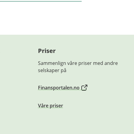
lant annet avhenge
r. Avkastningen kan
spekt og
lese fondenes
Priser
Sammenlign våre priser med andre
selskaper på
Finansportalen.no
Våre priser