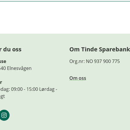
garanti for fremtidig avkastning. Fremtidig avkastning vil b
terens dyktighet, fondets risikoprofil og forvaltningshonora
ap.
teringsmandat og risiko finner du i det enkelte fonds pro
engelig på våre nettsider. Før tegning oppfordres det til å 
r du oss
Om Tinde Sparebank
t.
sse
Org.nr: NO 937 900 775
er finner du her.
440 Elnesvågen
Om oss
r
dag: 09:00 - 15:00 Lørdag -
ngt