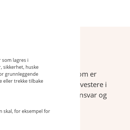
er og bærekraft
r som lagres i
, sikkerhet, huske
r å foreta investeringer som er
for grunnleggende
eller trekke tilbake
et handler om at de vil investere i
 og bærekraft, samfunnsansvar og
 skal, for eksempel for