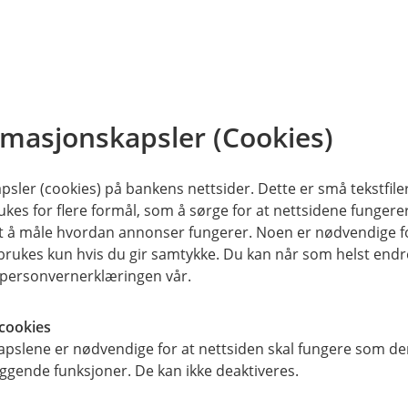
rmasjonskapsler (Cookies)
Ansvarlige investering
sler (cookies) på bankens nettsider. Dette er små tekstfile
ukes for flere formål, som å sørge for at nettsidene fungerer
Eika Kapitalforvaltning ønske
samt å måle hvordan annonser fungerer. Noen er nødvendige 
rukes kun hvis du gir samtykke. Du kan når som helst endre 
ansvarlige og bærekraftige. D
i personvernerklæringen vår.
selskaper som ivaretar miljø
sosiale forhold.
cookies
pslene er nødvendige for at nettsiden skal fungere som den
ggende funksjoner. De kan ikke deaktiveres.