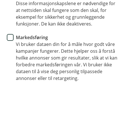
Disse informasjonskapslene er nødvendige for
Langsiktig sparing handler om
at nettsiden skal fungere som den skal, for
å ta ansvar for sin økonomiske
eksempel for sikkerhet og grunnleggende
funksjoner. De kan ikke deaktiveres.
fremtid.
Markedsføring
For Jorunn (43) har det alltid vært viktig å ha
Vi bruker dataen din for å måle hvor godt våre
økonomisk kontroll. Hun har vært nøye med å
kampanjer fungerer. Dette hjelper oss å forstå
klare seg selv og ha god styring på
hvilke annonser som gir resultater, slik at vi kan
hverdagsøkonomien. Som mange andre, tenkte
forbedre markedsføringen vår. Vi bruker ikke
dataen til å vise deg personlig tilpassede
hun lenge at pensjonssparing var noe hun kunne
annonser eller til retargeting.
vente med.
Fra kontroll i hverdagen til langsiktig
planlegging
– «Jeg har nok tenkt at pensjon trenger jeg ikke ta
stilling til – jeg er jo så ung», smiler hun.