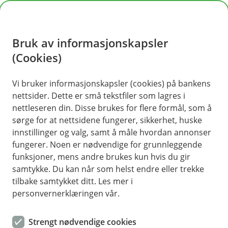
H
o
Bruk av informasjonskapsler
p
p
(Cookies)
i
Vi bruker informasjonskapsler (cookies) på bankens
nettsider. Dette er små tekstfiler som lagres i
n
nettleseren din. Disse brukes for flere formål, som å
n
sørge for at nettsidene fungerer, sikkerhet, huske
h
innstillinger og valg, samt å måle hvordan annonser
o
fungerer. Noen er nødvendige for grunnleggende
funksjoner, mens andre brukes kun hvis du gir
d
samtykke. Du kan når som helst endre eller trekke
e
tilbake samtykket ditt. Les mer i
t
personvernerklæringen vår.
Fond
Strengt nødvendige cookies