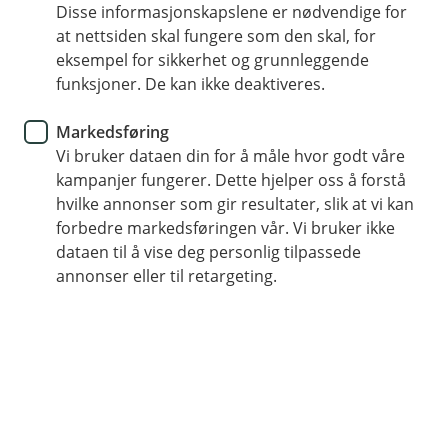
Disse informasjonskapslene er nødvendige for
Hva gjør du hvis du blir
at nettsiden skal fungere som den skal, for
svindlet?
eksempel for sikkerhet og grunnleggende
funksjoner. De kan ikke deaktiveres.
Vi vet at det å oppdage svindel kan føles både
Markedsføring
ubehagelig og stressende. Men husk – du er ikke
Vi bruker dataen din for å måle hvor godt våre
alene. Vi er her for å hjelpe deg, og det finnes
kampanjer fungerer. Dette hjelper oss å forstå
heldigvis gode muligheter for å rette opp
hvilke annonser som gir resultater, slik at vi kan
situasjonen hvis du handler raskt.
forbedre markedsføringen vår. Vi bruker ikke
dataen til å vise deg personlig tilpassede
Slik stopper du svindelen - steg for steg
annonser eller til retargeting.
Sperr kortet ditt med én gang
Du kan enkelt sperre kortet ditt i mobil- eller
nettbanken. Trenger du hjelp? Ring vår døgnåpne
sperretjeneste.
Kontakt oss
Ring eller kom innom så snart du kan. Sammen