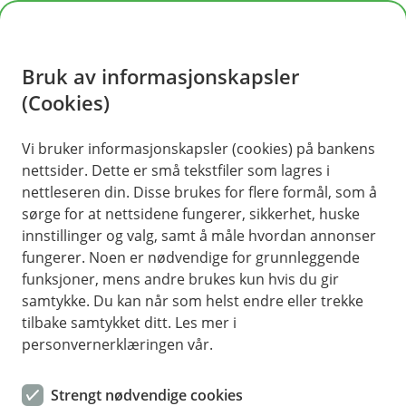
H
o
Bruk av informasjonskapsler
p
p
(Cookies)
i
Vi bruker informasjonskapsler (cookies) på bankens
nettsider. Dette er små tekstfiler som lagres i
n
nettleseren din. Disse brukes for flere formål, som å
n
sørge for at nettsidene fungerer, sikkerhet, huske
h
innstillinger og valg, samt å måle hvordan annonser
o
fungerer. Noen er nødvendige for grunnleggende
funksjoner, mens andre brukes kun hvis du gir
d
samtykke. Du kan når som helst endre eller trekke
e
tilbake samtykket ditt. Les mer i
t
personvernerklæringen vår.
Sikkerhet
Strengt nødvendige cookies