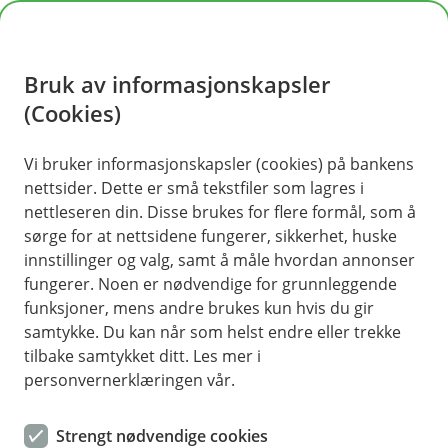
H
o
Bruk av informasjonskapsler
p
p
(Cookies)
i
Vi bruker informasjonskapsler (cookies) på bankens
nettsider. Dette er små tekstfiler som lagres i
n
nettleseren din. Disse brukes for flere formål, som å
n
sørge for at nettsidene fungerer, sikkerhet, huske
h
innstillinger og valg, samt å måle hvordan annonser
o
fungerer. Noen er nødvendige for grunnleggende
funksjoner, mens andre brukes kun hvis du gir
d
samtykke. Du kan når som helst endre eller trekke
e
tilbake samtykket ditt. Les mer i
t
personvernerklæringen vår.
Kontanttjenester i butikk
Strengt nødvendige cookies