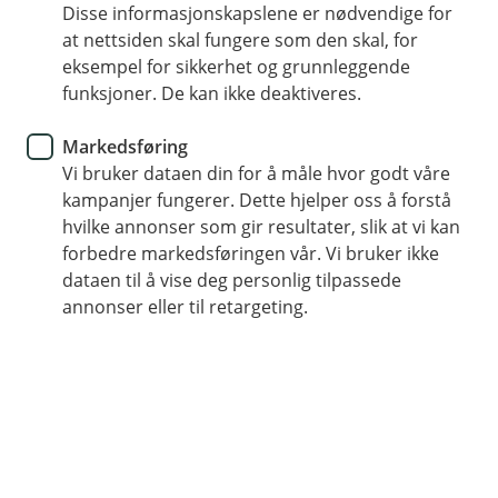
Disse informasjonskapslene er nødvendige for
Ta ut og sett inn penger i 1450 dagligvarebutikker i
at nettsiden skal fungere som den skal, for
hele landet
eksempel for sikkerhet og grunnleggende
funksjoner. De kan ikke deaktiveres.
Bruk bankkort merket med BankAxept og PIN kode
Du kan også bruke Vipps tæpping eller Apple Pay for å
Markedsføring
ta ut eller sette inn penger
Vi bruker dataen din for å måle hvor godt våre
kampanjer fungerer. Dette hjelper oss å forstå
hvilke annonser som gir resultater, slik at vi kan
forbedre markedsføringen vår. Vi bruker ikke
Dette er Kontanttjenester i butikk
dataen til å vise deg personlig tilpassede
annonser eller til retargeting.
Med Kontanttjenester i Butikk (KiB), tilbyr vi en
praktisk måte å håndtere kontanter på gjennom
NorgesGruppens butikker, inkludert Meny, Kiwi,
Spar, og noen Joker-butikker.
Se etter KiB-merket ved kassen i butikkene for enkel