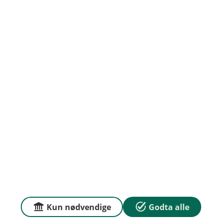
Om oss
Priser
Sammenlign våre priser med andre selskaper på
Finansportalen.no
Våre priser
Personvern og informasjonskapsler
Sikkerhet og antihvitvask
Kun nødvendige
Godta alle