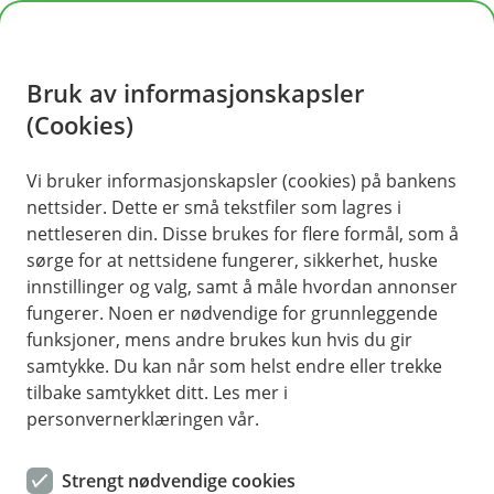
H
o
Bruk av informasjonskapsler
p
p
(Cookies)
Meld skade
i
Vi bruker informasjonskapsler (cookies) på bankens
nettsider. Dette er små tekstfiler som lagres i
n
nettleseren din. Disse brukes for flere formål, som å
n
sørge for at nettsidene fungerer, sikkerhet, huske
For å kunne hjelpe deg må vi vite hva som har
h
innstillinger og valg, samt å måle hvordan annonser
skjedd. Velg kategori for skaden du har hatt, så
o
fungerer. Noen er nødvendige for grunnleggende
hjelper vi deg videre. For å melde skade, må du
funksjoner, mens andre brukes kun hvis du gir
d
logge deg inn med BankID.
samtykke. Du kan når som helst endre eller trekke
e
tilbake samtykket ditt. Les mer i
t
personvernerklæringen vår.
Strengt nødvendige cookies