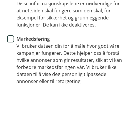
Disse informasjonskapslene er nødvendige for
Har du allerede meldt inn en sak?
at nettsiden skal fungere som den skal, for
Hvis du har skadenummeret ditt klart, kan du
eksempel for sikkerhet og grunnleggende
enkelt ettersende dokumenter, eller gi utfyllende
funksjoner. De kan ikke deaktiveres.
opplysninger i en pågående sak.
Markedsføring
Vi bruker dataen din for å måle hvor godt våre
Oppdater sak
kampanjer fungerer. Dette hjelper oss å forstå
hvilke annonser som gir resultater, slik at vi kan
forbedre markedsføringen vår. Vi bruker ikke
dataen til å vise deg personlig tilpassede
annonser eller til retargeting.
Slik får du hjelp
Veihjelp i Norge:
62 51 83 88
.
Veihjelp i utlandet
+47 22 22 77 06
.
Ved akutt sykdom eller ulykke på reise i
utlandet:
+45 70 10 50 50
.