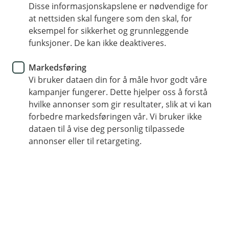
BM Forsikring
Disse informasjonskapslene er nødvendige for
at nettsiden skal fungere som den skal, for
Hvem har ansvar for å fjerne
eksempel for sikkerhet og grunnleggende
funksjoner. De kan ikke deaktiveres.
snø og is fra tak på
næringsbygg?
Markedsføring
Vi bruker dataen din for å måle hvor godt våre
Når været slår om og temperaturen svinger
kampanjer fungerer. Dette hjelper oss å forstå
hvilke annonser som gir resultater, slik at vi kan
regelmessig øker faren for at istapper og
forbedre markedsføringen vår. Vi bruker ikke
snøklumper fra tak kan gjøre skade. Hvem er
dataen til å vise deg personlig tilpassede
egentlig ansvarlig hvis noe eller noen blir skadet?
annonser eller til retargeting.
Tung snø og is kan skade både mennesker, dyr og
gjenstander. Det er eier av bygning som har ansvar for
å vedlikeholde eiendommen og sørge for at
sikringstiltak er gjennomført. Blant annet må du sikre
at taket er fritt for is og snø, slik at det ikke faller ned
og forårsaker skade.