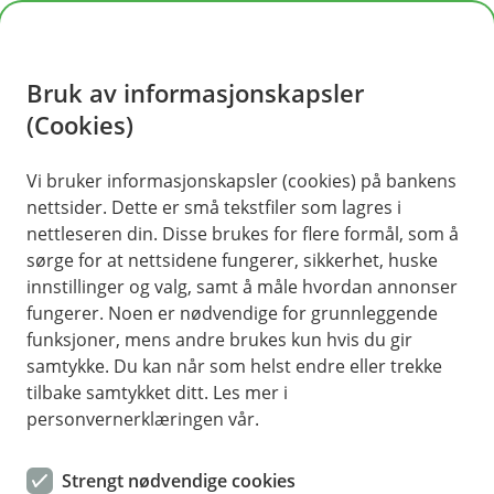
H
o
Bruk av informasjonskapsler
p
p
(Cookies)
i
Vi bruker informasjonskapsler (cookies) på bankens
nettsider. Dette er små tekstfiler som lagres i
n
nettleseren din. Disse brukes for flere formål, som å
n
sørge for at nettsidene fungerer, sikkerhet, huske
h
innstillinger og valg, samt å måle hvordan annonser
o
fungerer. Noen er nødvendige for grunnleggende
funksjoner, mens andre brukes kun hvis du gir
d
samtykke. Du kan når som helst endre eller trekke
e
tilbake samtykket ditt. Les mer i
t
personvernerklæringen vår.
Det holder ikke å kun sette opp et skilt under istappene
Strengt nødvendige cookies