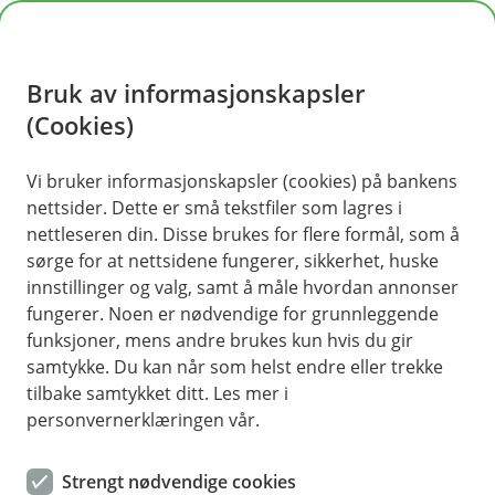
H
o
Bruk av informasjonskapsler
p
p
(Cookies)
i
Vi bruker informasjonskapsler (cookies) på bankens
nettsider. Dette er små tekstfiler som lagres i
n
nettleseren din. Disse brukes for flere formål, som å
n
sørge for at nettsidene fungerer, sikkerhet, huske
h
innstillinger og valg, samt å måle hvordan annonser
o
fungerer. Noen er nødvendige for grunnleggende
funksjoner, mens andre brukes kun hvis du gir
d
samtykke. Du kan når som helst endre eller trekke
e
tilbake samtykket ditt. Les mer i
t
personvernerklæringen vår.
Hva gjør du når bedriften din er
Strengt nødvendige cookies