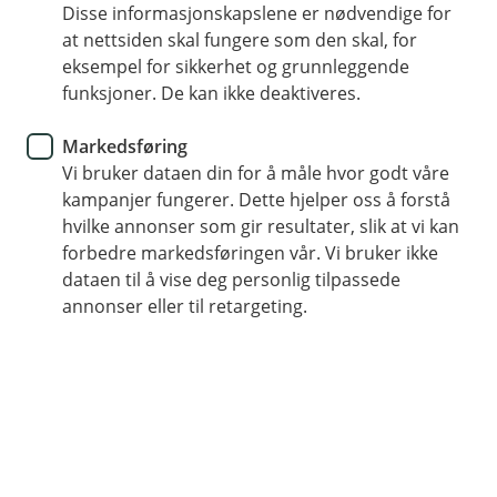
under dataangrep?
Disse informasjonskapslene er nødvendige for
at nettsiden skal fungere som den skal, for
eksempel for sikkerhet og grunnleggende
Et dataangrep kan komme brått – og ofte når det
funksjoner. De kan ikke deaktiveres.
passer som dårligst. Midt i ferien, kanskje, når
mange er borte. Og da haster det å vite hva du
Markedsføring
skal gjøre. Her får du en enkel og praktisk
Vi bruker dataen din for å måle hvor godt våre
sjekkliste som gir deg bedre kontroll på
kampanjer fungerer. Dette hjelper oss å forstå
situasjonen.
hvilke annonser som gir resultater, slik at vi kan
forbedre markedsføringen vår. Vi bruker ikke
dataen til å vise deg personlig tilpassede
Oppdag angrepet
annonser eller til retargeting.
Tren de ansatte så de kjenner igjen tegn som
uvanlig aktivitet i systemene, redusert hastighet ,
popup-vinduer eller varsler fra antivirus. Har du
mistanke er det nok til at du bør handle raskt.
Stans spredningen
Koble berørte maskiner og systemer fra
nettverket. Skru av enhetene om nødvendig.