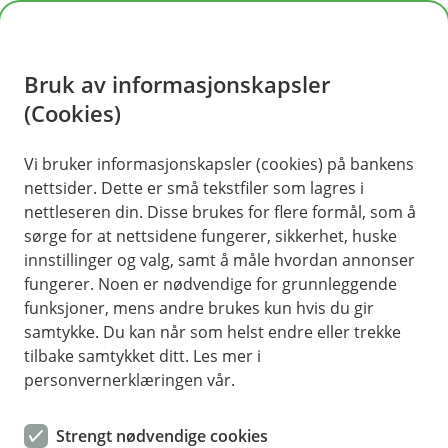
H
o
Bruk av informasjonskapsler
p
p
(Cookies)
Kontaktskjema | Bedrift
i
Vi bruker informasjonskapsler (cookies) på bankens
Fyll ut skjemaet under, så tar vi kontakt med deg.
nettsider. Dette er små tekstfiler som lagres i
n
nettleseren din. Disse brukes for flere formål, som å
n
sørge for at nettsidene fungerer, sikkerhet, huske
h
innstillinger og valg, samt å måle hvordan annonser
o
fungerer. Noen er nødvendige for grunnleggende
funksjoner, mens andre brukes kun hvis du gir
d
samtykke. Du kan når som helst endre eller trekke
Hjelp og kontakt
e
tilbake samtykket ditt. Les mer i
t
personvernerklæringen vår.
Book møte
Strengt nødvendige cookies
post@tinde.no