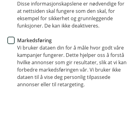
Disse informasjonskapslene er nødvendige for
at nettsiden skal fungere som den skal, for
71 26 80 00
eksempel for sikkerhet og grunnleggende
funksjoner. De kan ikke deaktiveres.
Telefontid
Markedsføring
Mandag - fredag: 07:00-21:00
Vi bruker dataen din for å måle hvor godt våre
Lørdag - søndag: 09:00-21:00
kampanjer fungerer. Dette hjelper oss å forstå
hvilke annonser som gir resultater, slik at vi kan
forbedre markedsføringen vår. Vi bruker ikke
dataen til å vise deg personlig tilpassede
Forsikring
annonser eller til retargeting.
Mandag-fredag: 08:00-18:00
Lørdag: 09:00-17:00
Søndag: Stengt
Her finner du oss