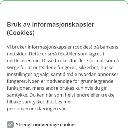
H
o
Bruk av informasjonskapsler
p
p
(Cookies)
i
Vi bruker informasjonskapsler (cookies) på bankens
nettsider. Dette er små tekstfiler som lagres i
n
nettleseren din. Disse brukes for flere formål, som å
n
sørge for at nettsidene fungerer, sikkerhet, huske
h
innstillinger og valg, samt å måle hvordan annonser
o
fungerer. Noen er nødvendige for grunnleggende
funksjoner, mens andre brukes kun hvis du gir
d
samtykke. Du kan når som helst endre eller trekke
e
tilbake samtykket ditt. Les mer i
t
personvernerklæringen vår.
Aksjeselskap (AS)
Strengt nødvendige cookies