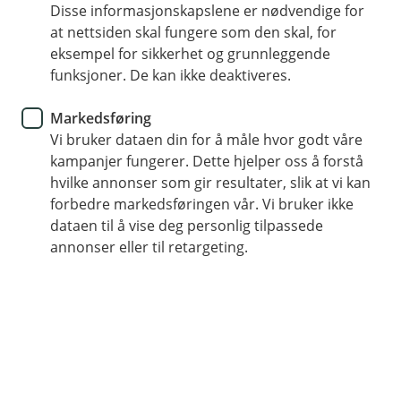
Slik kommer du i gang
Disse informasjonskapslene er nødvendige for
at nettsiden skal fungere som den skal, for
eksempel for sikkerhet og grunnleggende
funksjoner. De kan ikke deaktiveres.
Å starte et AS trenger ikke være så
Markedsføring
vanskelig
Vi bruker dataen din for å måle hvor godt våre
kampanjer fungerer. Dette hjelper oss å forstå
Vi har samlet de viktigste tipsene og rådene
hvilke annonser som gir resultater, slik at vi kan
forbedre markedsføringen vår. Vi bruker ikke
dataen til å vise deg personlig tilpassede
Opprette Stiftelsesdokument
annonser eller til retargeting.
Hvis du skal opprette et aksjeselskap må du stifte
selskapet først - til det trenger du å
fylle ut et
stiftelsesdokument
som inneholder informasjon om
selskapet (som for eksempel navn på foretaket, hvem
som eier selskapet og hvem som sitter i styret, og
aksjekapitalen). Dokumentet må signeres av alle som
har investert.