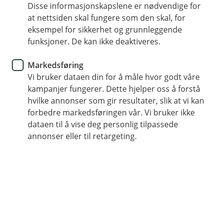
Disse informasjonskapslene er nødvendige for
Tips- og råd
at nettsiden skal fungere som den skal, for
eksempel for sikkerhet og grunnleggende
Noen valg er det verdt å tenke
funksjoner. De kan ikke deaktiveres.
litt ekstra over
Markedsføring
Vi bruker dataen din for å måle hvor godt våre
Mange av valgene vi tar i hverdagen går nesten
kampanjer fungerer. Dette hjelper oss å forstå
av seg selv. Men når det gjelder økonomien din,
hvilke annonser som gir resultater, slik at vi kan
kan det være lurt å stoppe opp – og kjenne etter
forbedre markedsføringen vår. Vi bruker ikke
hvem du faktisk stoler på, og hvor pengene dine
dataen til å vise deg personlig tilpassede
er.
annonser eller til retargeting.
Vår sjeføkonom, Jan Ludvig Andreassen, stiller et enkelt
spørsmål – og deler noen perspektiver det kan være
verdt å ta med seg akkurat nå.