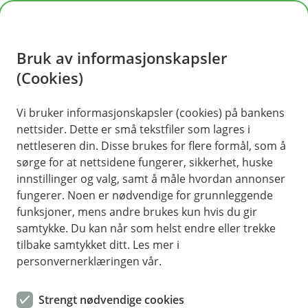
H
o
Bruk av informasjonskapsler
p
p
(Cookies)
i
Vi bruker informasjonskapsler (cookies) på bankens
nettsider. Dette er små tekstfiler som lagres i
n
nettleseren din. Disse brukes for flere formål, som å
n
sørge for at nettsidene fungerer, sikkerhet, huske
h
innstillinger og valg, samt å måle hvordan annonser
o
fungerer. Noen er nødvendige for grunnleggende
funksjoner, mens andre brukes kun hvis du gir
d
samtykke. Du kan når som helst endre eller trekke
e
tilbake samtykket ditt. Les mer i
t
personvernerklæringen vår.
Noen ganger er det lurt å stoppe opp og tenke over hvor
pengene dine er – og hvem du stoler på.
Strengt nødvendige cookies