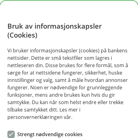
H
o
Bruk av informasjonskapsler
p
p
(Cookies)
Spørsmål og svar
i
Vi bruker informasjonskapsler (cookies) på bankens
Vi har samlet ofte stilte spørsmål med tilhørende
nettsider. Dette er små tekstfiler som lagres i
n
svar på denne siden. Dersom du ikke finner svar
nettleseren din. Disse brukes for flere formål, som å
n
på det du lurer på, kan du ta kontakt med oss på
sørge for at nettsidene fungerer, sikkerhet, huske
h
telefon eller sende oss en melding.
innstillinger og valg, samt å måle hvordan annonser
o
fungerer. Noen er nødvendige for grunnleggende
funksjoner, mens andre brukes kun hvis du gir
d
samtykke. Du kan når som helst endre eller trekke
e
Spørsmål og svar om forsikring
tilbake samtykket ditt. Les mer i
t
personvernerklæringen vår.
Har du spørsmål om forsikringene dine? Her kan
du kanskje finne svar på det du lurer på. Vi har
Strengt nødvendige cookies