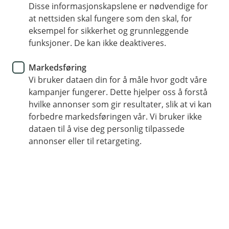
svart på de mest stilte spørsmålene.
Disse informasjonskapslene er nødvendige for
at nettsiden skal fungere som den skal, for
eksempel for sikkerhet og grunnleggende
Hva kan vi hjelpe deg med?
funksjoner. De kan ikke deaktiveres.
Markedsføring
Betaling og Avtalegiro
Vi bruker dataen din for å måle hvor godt våre
kampanjer fungerer. Dette hjelper oss å forstå
hvilke annonser som gir resultater, slik at vi kan
Om fusjonen med Fremtind
forbedre markedsføringen vår. Vi bruker ikke
dataen til å vise deg personlig tilpassede
annonser eller til retargeting.
Bil og andre kjøretøy
Dyr
Hus og eiendeler