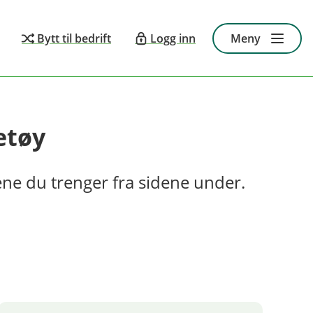
Bytt til bedrift
Logg inn
Meny
etøy
ene du trenger fra sidene under.