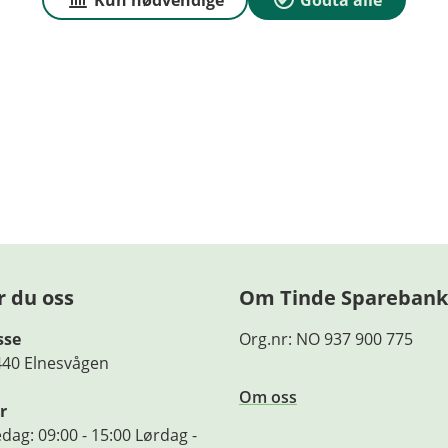
Kun nødvendige
Godta alle
r du oss
Om Tinde Sparebank
sse
Org.nr: NO 937 900 775
440 Elnesvågen
Om oss
r
dag: 09:00 - 15:00 Lørdag -