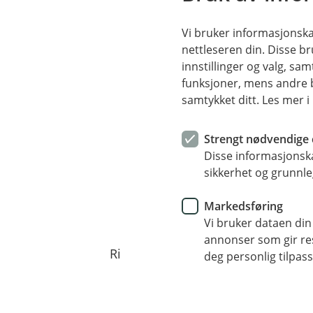
Vi bruker informasjonskap
nettleseren din. Disse br
innstillinger og valg, 
funksjoner, mens andre b
samtykket ditt. Les mer 
Strengt nødvendige 
Disse informasjonska
Veihjelp
sikkerhet og grunnle
Ring oss på telefon 62 51
Markedsføring
Vi bruker dataen din
Veihjelp i utlandet
annonser som gir resu
Ring SOS International på telefon 
deg personlig tilpass