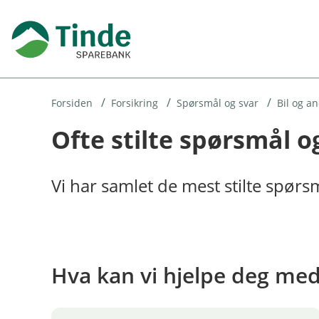
H
o
p
p
i
Forsiden
Forsikring
Spørsmål og svar
Bil og a
Ofte stilte spørsmål o
n
n
h
Vi har samlet de mest stilte spør
o
d
e
t
Hva kan vi hjelpe deg me