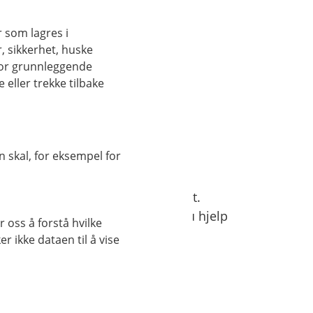
r som lagres i
, sikkerhet, huske
for grunnleggende
eller trekke tilbake
 skal, for eksempel for
tt hjelp i utlandet
om eller alvorlig ulykke i utlandet.
har døgnåpen alarmsentral får du hjelp
 oss å forstå hvilke
sett hvor du er i verden.
r ikke dataen til å vise
s på telefon +45 70 10 50 50