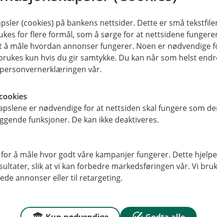
sler (cookies) på bankens nettsider. Dette er små tekstfile
ukes for flere formål, som å sørge for at nettsidene fungerer
samt å måle hvordan annonser fungerer. Noen er nødvendige 
rukes kun hvis du gir samtykke. Du kan når som helst endre 
i personvernerklæringen vår.
cookies
pslene er nødvendige for at nettsiden skal fungere som den
Aku
ggende funksjoner. De kan ikke deaktiveres.
 83 88
Ved akutt sykd
SOS International 
 for å måle hvor godt våre kampanjer fungerer. Dette hjelper
uan
ltater, slik at vi kan forbedre markedsføringen vår. Vi bruke
+47 22 22 77 06
ede annonser eller til retargeting.
Ring os