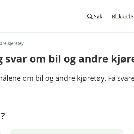
Søk
Bli kunde
ndre kjøretøy
g svar om bil og andre kjør
smålene om bil og andre kjøretøy. Få svar
d?