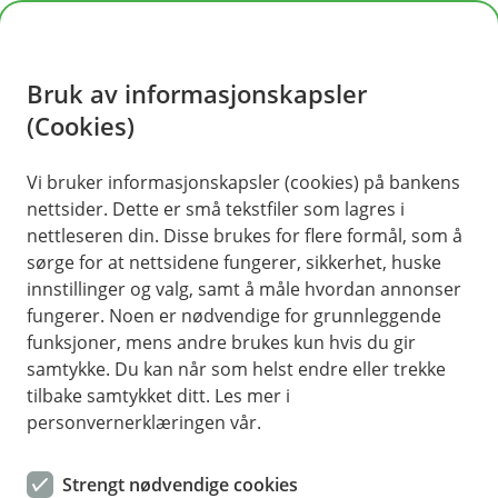
H
o
Bruk av informasjonskapsler
p
p
(Cookies)
i
Vis hjelpemeny
Vi bruker informasjonskapsler (cookies) på bankens
nettsider. Dette er små tekstfiler som lagres i
n
nettleseren din. Disse brukes for flere formål, som å
n
sørge for at nettsidene fungerer, sikkerhet, huske
Hvilke personopplysninger behandler
h
innstillinger og valg, samt å måle hvordan annonser
vi?
o
fungerer. Noen er nødvendige for grunnleggende
funksjoner, mens andre brukes kun hvis du gir
Vi behandler følgende kategorier av
d
samtykke. Du kan når som helst endre eller trekke
personopplysninger:
e
tilbake samtykket ditt. Les mer i
t
Identitetsinformasjon:
Navn, fødselsnummer, D-
personvernerklæringen vår.
nummer, TIN-nummer (skatt), kopi av legitimasjon og
bilde av deg for biometrisk sammenligning ved
Strengt nødvendige cookies