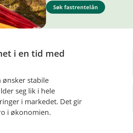
Søk fastrentelån
het i en tid med
 ønsker stabile
der seg lik i hele
inger i markedet. Det gir
 ro i økonomien.