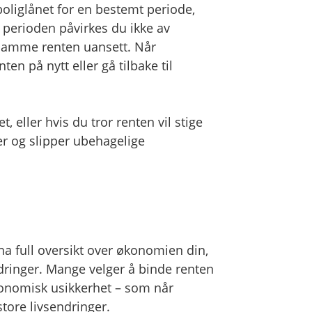
boliglånet for en bestemt periode,
e perioden påvirkes du ikke av
 samme renten uansett. Når
en på nytt eller gå tilbake til
t, eller hvis du tror renten vil stige
er og slipper ubehagelige
ha full oversikt over økonomien din,
dringer. Mange velger å binde renten
konomisk usikkerhet – som når
store livsendringer.