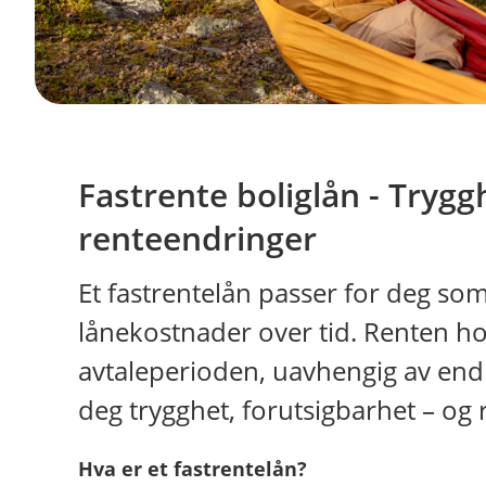
Fastrente boliglån - Trygg
renteendringer
Et fastrentelån passer for deg som
lånekostnader over tid. Renten hol
avtaleperioden, uavhengig av endr
deg trygghet, forutsigbarhet – og
Hva er et fastrentelån?