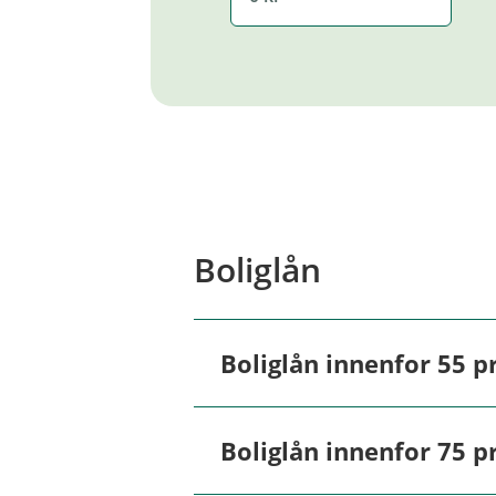
Boliglån
Boliglån innenfor 55 p
Å
p
n
Tjeneste
e
Boliglån innenfor 75 p
/
Å
L
p
Nominell rente fra
u