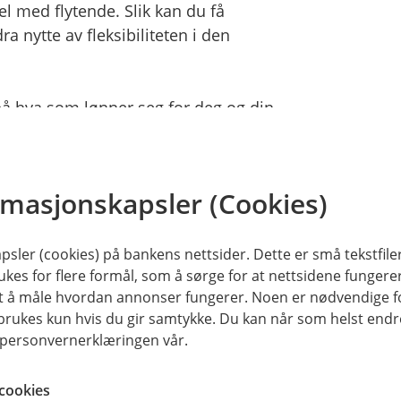
el med flytende. Slik kan du få
a nytte av fleksibiliteten i den
på hva som lønner seg for deg og din
rmasjonskapsler (Cookies)
sler (cookies) på bankens nettsider. Dette er små tekstfile
tor
ukes for flere formål, som å sørge for at nettsidene fungerer
samt å måle hvordan annonser fungerer. Noen er nødvendige 
rukes kun hvis du gir samtykke. Du kan når som helst endre 
a koster lånet?
i personvernerklæringen vår.
cookies