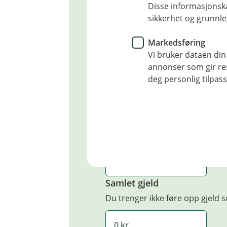
Antall låntakere
Disse informasjonska
sikkerhet og grunnle
1
2
Markedsføring
Antall barn under 18 år
Vi bruker dataen din
annonser som gir resu
Ingen
1
2
3
deg personlig tilpass
Antall biler
Ingen
1
2+
Samlet årsinntekt før skatt
Samlet gjeld
Du trenger ikke føre opp gjeld s