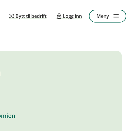
Bytt til bedrift
Logg inn
Meny
n
nomien