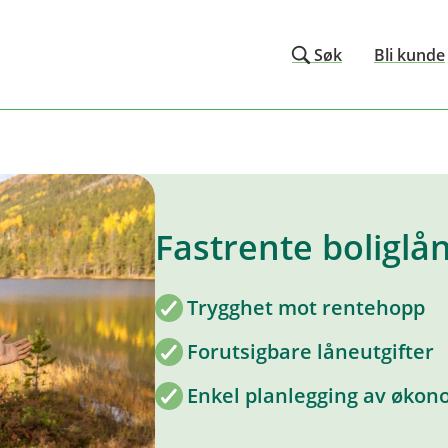
Søk
Bli kunde
Fastrente boliglå
Trygghet mot rentehopp
Forutsigbare låneutgifter
Enkel planlegging av øko