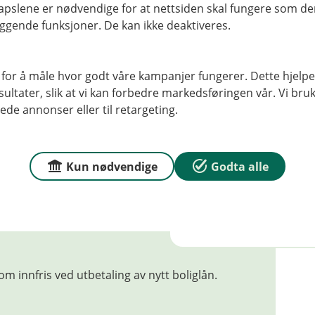
pslene er nødvendige for at nettsiden skal fungere som den
ggende funksjoner. De kan ikke deaktiveres.
Fyll ut felt
tro
 for å måle hvor godt våre kampanjer fungerer. Dette hjelper
ltater, slik at vi kan forbedre markedsføringen vår. Vi bruke
4
5+
ede annonser eller til retargeting.
Kun nødvendige
Godta alle
H
om innfris ved utbetaling av nytt boliglån.