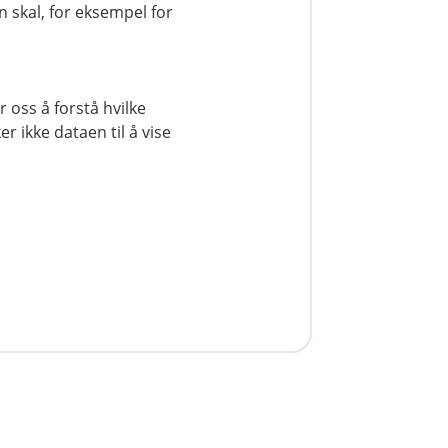
 skal, for eksempel for
ene for å se hvor mye vi
r du kan låne.
 oss å forstå hvilke
r ikke dataen til å vise
Søk boliglån
va koster lånet?