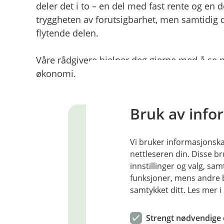
deler det i to – en del med fast rente og en d
tryggheten av forutsigbarhet, men samtidig dr
flytende delen.
Våre rådgivere hjelper deg gjerne med å se 
økonomi.
Bruk av info
Vi bruker informasjonskap
Boliglånskalkula
nettleseren din. Disse br
innstillinger og valg, 
funksjoner, mens andre b
Hvor mye kan jeg låne?
Hv
samtykket ditt. Les mer 
Strengt nødvendige 