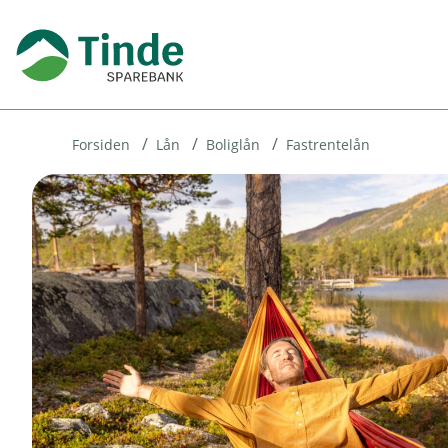
H
o
p
p
i
Forsiden
Lån
Boliglån
Fastrentelån
n
n
h
o
d
e
t