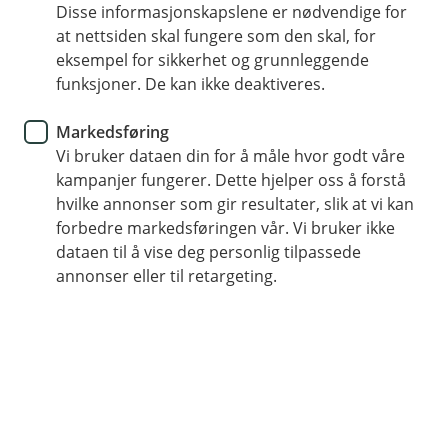
Disse informasjonskapslene er nødvendige for
Enkel digital søknad
at nettsiden skal fungere som den skal, for
eksempel for sikkerhet og grunnleggende
En fast rådgiver som følger deg hele veien
funksjoner. De kan ikke deaktiveres.
Full oversikt – følg søknaden din digitalt
Markedsføring
Vi bruker dataen din for å måle hvor godt våre
Søk Hyttelån
kampanjer fungerer. Dette hjelper oss å forstå
hvilke annonser som gir resultater, slik at vi kan
forbedre markedsføringen vår. Vi bruker ikke
Gjør hyttedrømmen virkelig
dataen til å vise deg personlig tilpassede
annonser eller til retargeting.
Enten du skal kjøpe, bygge eller pusse opp hytte,
hjelper vi deg hele veien fra idé til nøkkel i døra.
Hos oss får du enkel digital søknad, rask
behandling og en fast personlig rådgiver.