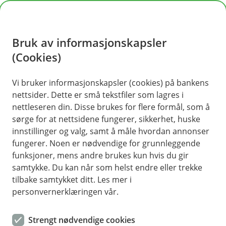
H
o
Bruk av informasjonskapsler
p
p
(Cookies)
i
Vi bruker informasjonskapsler (cookies) på bankens
nettsider. Dette er små tekstfiler som lagres i
n
nettleseren din. Disse brukes for flere formål, som å
n
sørge for at nettsidene fungerer, sikkerhet, huske
h
innstillinger og valg, samt å måle hvordan annonser
o
fungerer. Noen er nødvendige for grunnleggende
funksjoner, mens andre brukes kun hvis du gir
d
samtykke. Du kan når som helst endre eller trekke
e
tilbake samtykket ditt. Les mer i
t
personvernerklæringen vår.
Hyttelån (lån til fritidsbolig)
Strengt nødvendige cookies