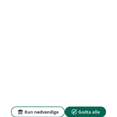
Org.nr: NO 937 900 775
Om oss
Priser
Sammenlign våre priser med andre selskaper på
Finansportalen.no
Våre priser
Personvern og informasjonskapsler
Sikkerhet og antihvitvask
Kun nødvendige
Godta alle