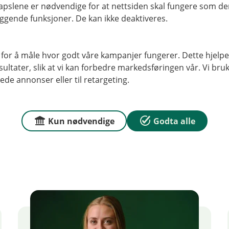
pslene er nødvendige for at nettsiden skal fungere som den
om innfris ved utbetaling av nytt boliglån.
ggende funksjoner. De kan ikke deaktiveres.
 for å måle hvor godt våre kampanjer fungerer. Dette hjelper
ltater, slik at vi kan forbedre markedsføringen vår. Vi bruke
ede annonser eller til retargeting.
Kun nødvendige
Godta alle