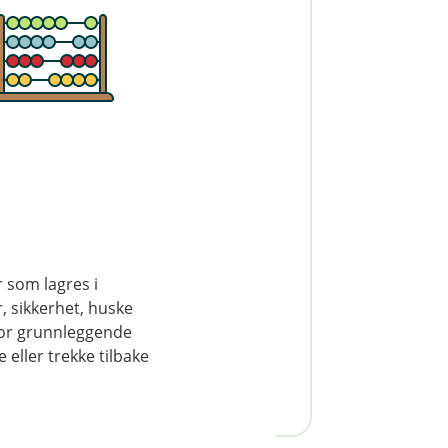
ene for å se hvor mye vi
r du kan låne.
Søk boliglån
r som lagres i
, sikkerhet, huske
for grunnleggende
va koster lånet?
eller trekke tilbake