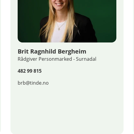
Brit Ragnhild Bergheim
Rådgiver Personmarked - Surnadal
482 99 815
brb@tinde.no