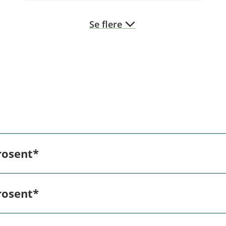
Se flere
rosent*
Rente / pris
rosent*
5,40 %
Rente