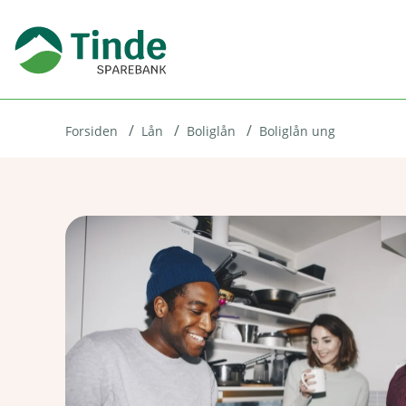
H
o
p
p
i
Forsiden
Lån
Boliglån
Boliglån ung
n
n
h
o
d
e
t