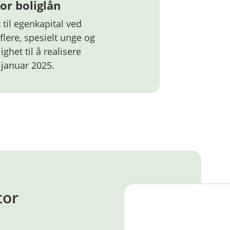
for boliglån
 til egenkapital ved
 flere, spesielt unge og
ghet til å realisere
 januar 2025.
tor