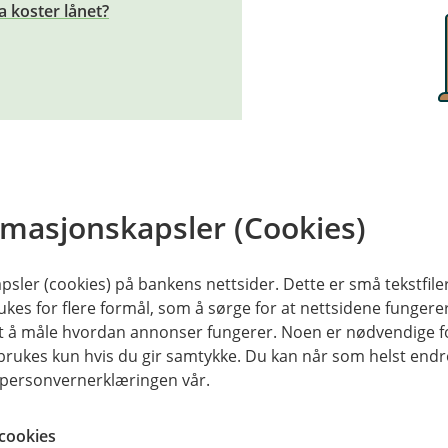
a koster lånet?
Fyll ut felt
tro
rmasjonskapsler (Cookies)
4
5+
sler (cookies) på bankens nettsider. Dette er små tekstfile
ukes for flere formål, som å sørge for at nettsidene fungerer
samt å måle hvordan annonser fungerer. Noen er nødvendige 
H
rukes kun hvis du gir samtykke. Du kan når som helst endre 
i personvernerklæringen vår.
cookies