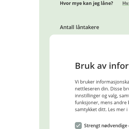
Hvor mye kan jeg låne?
Hv
Antall låntakere
1
2
Antall barn under 18 år
Bruk av info
Ingen
1
2
3
Antall biler
Vi bruker informasjonskap
nettleseren din. Disse br
Ingen
1
2+
innstillinger og valg, 
Samlet årsinntekt før skatt
funksjoner, mens andre b
samtykket ditt. Les mer 
Strengt nødvendige 
Samlet gjeld