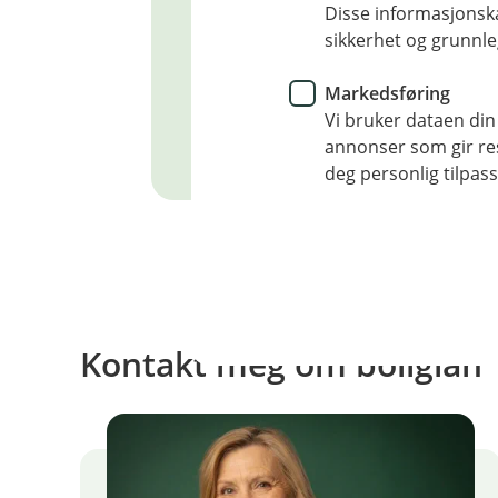
Disse informasjonska
Du trenger ikke føre opp gjeld s
sikkerhet og grunnle
Markedsføring
Vi bruker dataen din
annonser som gir resu
deg personlig tilpass
Kontakt meg om boliglån